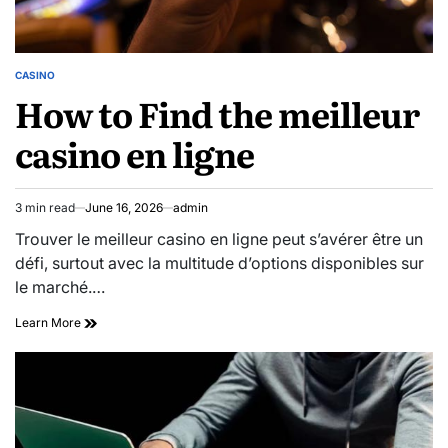
CASINO
POSTED
How to Find the meilleur
IN
casino en ligne
3 min read
June 16, 2026
admin
Estimated
read
Trouver le meilleur casino en ligne peut s’avérer être un
time
défi, surtout avec la multitude d’options disponibles sur
le marché.…
How
Learn More
to
Find
the
meilleur
casino
en
ligne