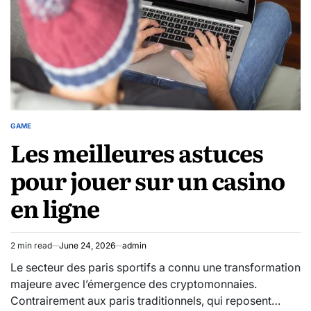
GAME
POSTED
Les meilleures astuces
IN
pour jouer sur un casino
en ligne
2 min read
June 24, 2026
admin
Estimated
read
Le secteur des paris sportifs a connu une transformation
time
majeure avec l’émergence des cryptomonnaies.
Contrairement aux paris traditionnels, qui reposent…