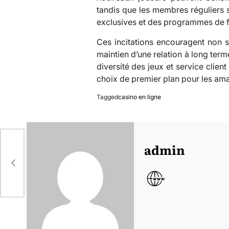
tandis que les membres réguliers
exclusives et des programmes de fi
Ces incitations encouragent non s
maintien d’une relation à long ter
diversité des jeux et service client
choix de premier plan pour les ama
Tagged
casino en ligne
admin
for