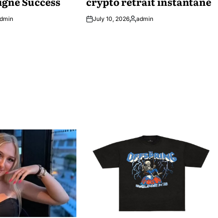
ligne Success
crypto retrait instantané
dmin
July 10, 2026
admin
ted
Posted
by