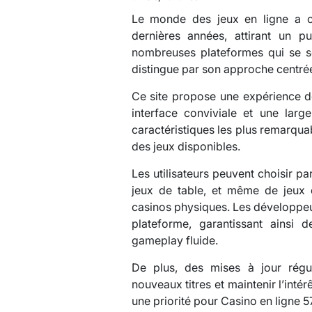
Le monde des jeux en ligne a c
dernières années, attirant un p
nombreuses plateformes qui se s
distingue par son approche centrée s
Ce site propose une expérience d
interface conviviale et une lar
caractéristiques les plus remarquab
des jeux disponibles.
Les utilisateurs peuvent choisir p
jeux de table, et même de jeux e
casinos physiques. Les développeu
plateforme, garantissant ainsi 
gameplay fluide.
De plus, des mises à jour régul
nouveaux titres et maintenir l’intér
une priorité pour Casino en ligne 57