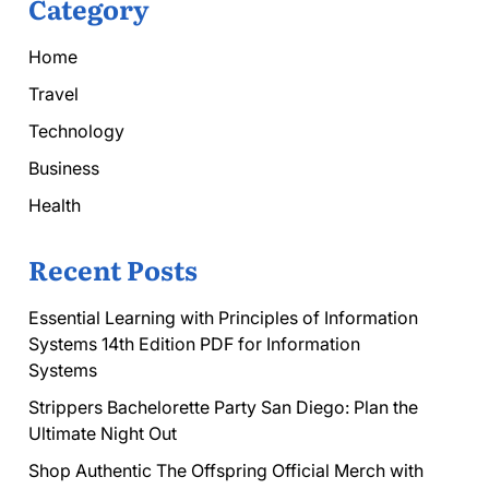
Category
Home
Travel
Technology
Business
Health
Recent Posts
Essential Learning with Principles of Information
Systems 14th Edition PDF for Information
Systems
Strippers Bachelorette Party San Diego: Plan the
Ultimate Night Out
Shop Authentic The Offspring Official Merch with