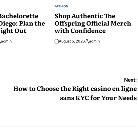
FASHION
POSTED
Bachelorette
IN
Shop Authentic The
Diego: Plan the
Offspring Official Merch
ight Out
with Confidence
admin
August 5, 2026
admin
osted
Posted
y
by
Next:
How to Choose the Right casino en ligne
sans KYC for Your Needs