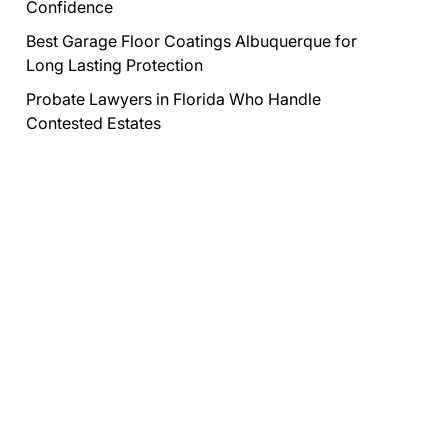
Confidence
Best Garage Floor Coatings Albuquerque for
Long Lasting Protection
Probate Lawyers in Florida Who Handle
Contested Estates