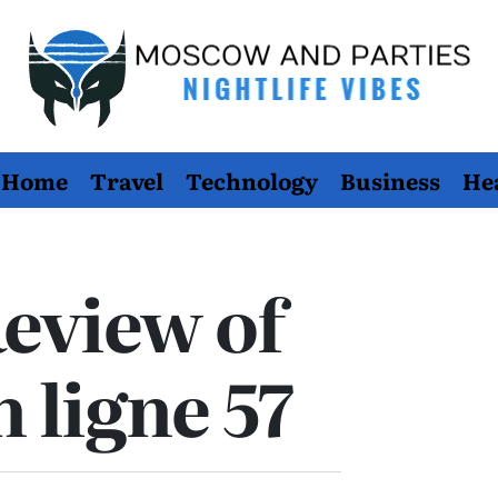
Moscow
Home
Travel
Technology
Business
He
And
Parties
eview of
n ligne 57