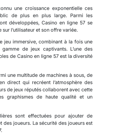
onnu une croissance exponentielle ces
ublic de plus en plus large. Parmi les
ont développées, Casino en ligne 57 se
ur l’utilisateur et son offre variée.
e jeu immersive, combinant à la fois une
ge gamme de jeux captivants. L’une des
les de Casino en ligne 57 est la diversité
armi une multitude de machines à sous, de
n direct qui recréent l’atmosphère des
rs de jeux réputés collaborent avec cette
des graphismes de haute qualité et un
ières sont effectuées pour ajouter de
êt des joueurs. La sécurité des joueurs est
.