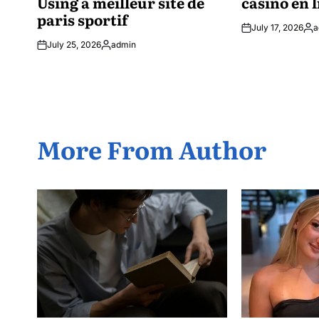
Using a meilleur site de
casino en 
paris sportif
July 17, 2026
a
Pos
July 25, 2026
admin
by
Posted
by
More From Author