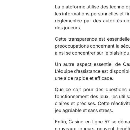
La plateforme utilise des technol
les informations personnelles et fin
réglementée par des autorités co
des joueurs.
Cette transparence est essentielle
préoccupations concernant la sécu
ainsi se concentrer sur le plaisir du
Un autre aspect essentiel de Cas
L’équipe d’assistance est disponible
une aide rapide et efficace.
Que ce soit pour des questions c
fonctionnement des jeux, les utili
claires et précises. Cette réactiv
jeu agréable et sans stress.
Enfin, Casino en ligne 57 se déma
nouveaux joueurs peuvent bénéf