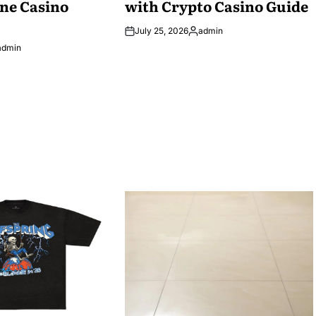
ne Casino
with Crypto Casino Guide
July 25, 2026
admin
Posted
admin
by
ted