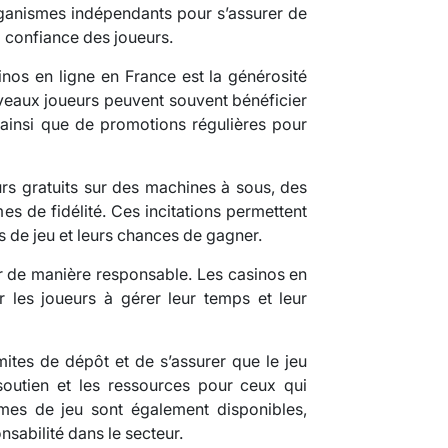
rganismes indépendants pour s’assurer de
la confiance des joueurs.
inos en ligne en France est la générosité
veaux joueurs peuvent souvent bénéficier
, ainsi que de promotions régulières pour
urs gratuits sur des machines à sous, des
 de fidélité. Ces incitations permettent
 de jeu et leurs chances de gagner.
er de manière responsable. Les casinos en
er les joueurs à gérer leur temps et leur
mites de dépôt et de s’assurer que le jeu
 soutien et les ressources pour ceux qui
mes de jeu sont également disponibles,
nsabilité dans le secteur.