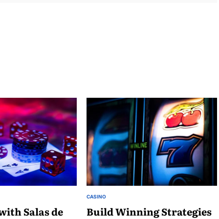
CASINO
POSTED
ith Salas de
IN
Build Winning Strategies