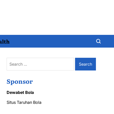
alth
Search
for:
Sponsor
Dewabet Bola
Situs Taruhan Bola