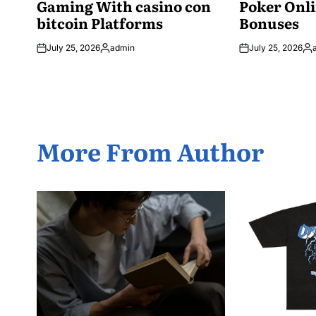
Gaming With casino con
Poker Onli
bitcoin Platforms
Bonuses
July 25, 2026
admin
July 25, 2026
Posted
Pos
by
by
More From Author