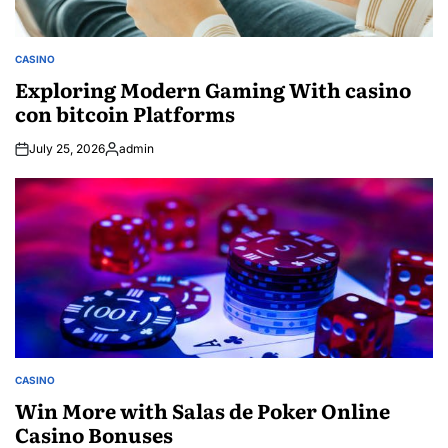
CASINO
POSTED
IN
Exploring Modern Gaming With casino
con bitcoin Platforms
July 25, 2026
admin
Posted
by
CASINO
POSTED
IN
Win More with Salas de Poker Online
Casino Bonuses