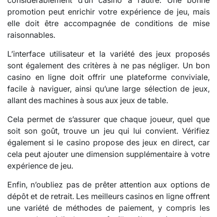
promotion peut enrichir votre expérience de jeu, mais
elle doit être accompagnée de conditions de mise
raisonnables.
L’interface utilisateur et la variété des jeux proposés
sont également des critères à ne pas négliger. Un bon
casino en ligne doit offrir une plateforme conviviale,
facile à naviguer, ainsi qu’une large sélection de jeux,
allant des machines à sous aux jeux de table.
Cela permet de s’assurer que chaque joueur, quel que
soit son goût, trouve un jeu qui lui convient. Vérifiez
également si le casino propose des jeux en direct, car
cela peut ajouter une dimension supplémentaire à votre
expérience de jeu.
Enfin, n’oubliez pas de prêter attention aux options de
dépôt et de retrait. Les meilleurs casinos en ligne offrent
une variété de méthodes de paiement, y compris les