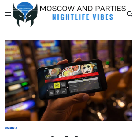
Skip
to
content
Moscow
And
Parties
CASINO
POSTED
IN