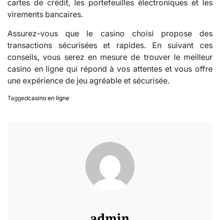
cartes de crédit, les portefeuilles électroniques et les
virements bancaires.
Assurez-vous que le casino choisi propose des
transactions sécurisées et rapides. En suivant ces
conseils, vous serez en mesure de trouver le meilleur
casino en ligne qui répond à vos attentes et vous offre
une expérience de jeu agréable et sécurisée.
Tagged
casino en ligne
admin