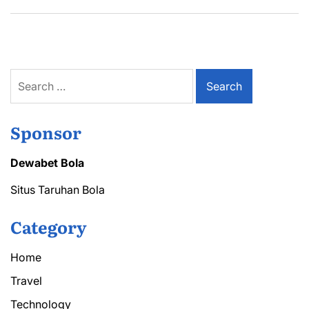
Search
for:
Sponsor
Dewabet Bola
Situs Taruhan Bola
Category
Home
Travel
Technology