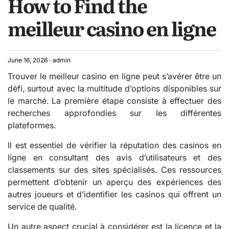
How to Find the
meilleur casino en ligne
June 16, 2026
admin
Trouver le meilleur casino en ligne peut s’avérer être un
défi, surtout avec la multitude d’options disponibles sur
le marché. La première étape consiste à effectuer des
recherches approfondies sur les différentes
plateformes.
Il est essentiel de vérifier la réputation des casinos en
ligne en consultant des avis d’utilisateurs et des
classements sur des sites spécialisés. Ces ressources
permettent d’obtenir un aperçu des expériences des
autres joueurs et d’identifier les casinos qui offrent un
service de qualité.
Un autre aspect crucial à considérer est la licence et la