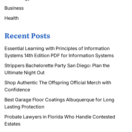
Business
Health
Recent Posts
Essential Learning with Principles of Information
Systems 14th Edition PDF for Information Systems
Strippers Bachelorette Party San Diego: Plan the
Ultimate Night Out
Shop Authentic The Offspring Official Merch with
Confidence
Best Garage Floor Coatings Albuquerque for Long
Lasting Protection
Probate Lawyers in Florida Who Handle Contested
Estates