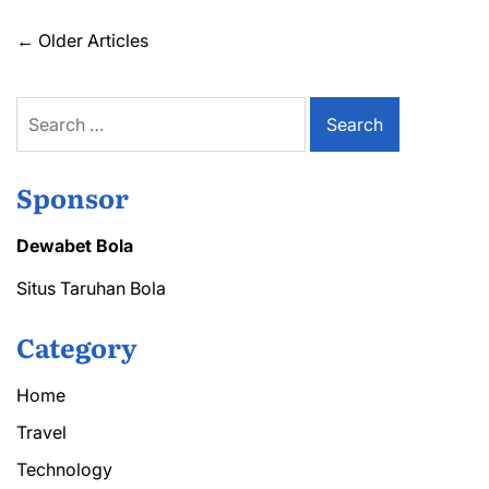
En
Ligne
Posts
←
Older Articles
Fiable
navigation
Sites
Search
for:
Sponsor
Dewabet Bola
Situs Taruhan Bola
Category
Home
Travel
Technology