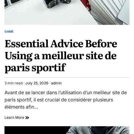
GAME
POSTED
Essential Advice Before
IN
Using a meilleur site de
paris sportif
3 min read
July 25, 2026
admin
Estimated
read
Avant de se lancer dans l’utilisation d’un meilleur site de
time
paris sportif, il est crucial de considérer plusieurs
éléments afin…
Essential
Learn More
Advice
Before
Using