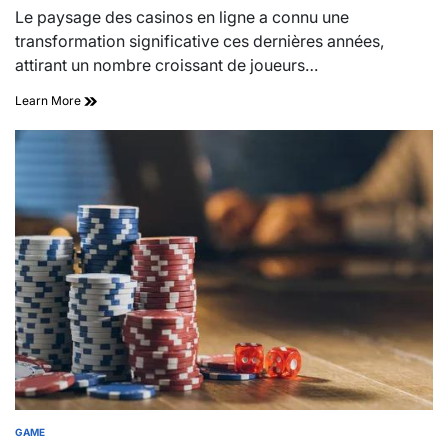
read
Le paysage des casinos en ligne a connu une
time
transformation significative ces dernières années,
attirant un nombre croissant de joueurs…
Everything
Learn More
About
nouveau
casino
en
ligne
Today
GAME
POSTED