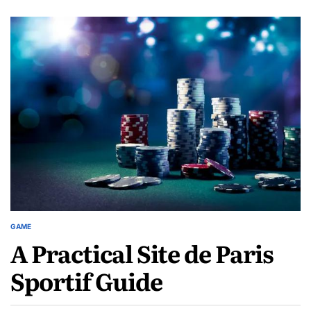
meilleures
astuces
pour
jouer
sur
un
casino
en
ligne
GAME
POSTED
A Practical Site de Paris
IN
Sportif Guide