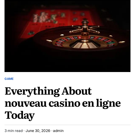
en
ligne
for
Beginners
GAME
POSTED
Everything About
IN
nouveau casino en ligne
Today
3 min read
June 30, 2026
admin
Estimated