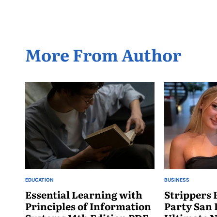
More From Author
EDUCATION
BUSINESS
POSTED
POSTED
IN
Essential Learning with
IN
Strippers 
Principles of Information
Party San 