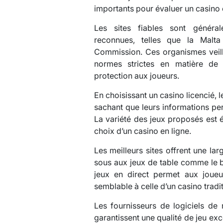
importants pour évaluer un casino e
Les sites fiables sont généra
reconnues, telles que la Malt
Commission. Ces organismes veill
normes strictes en matière de s
protection aux joueurs.
En choisissant un casino licencié, le
sachant que leurs informations per
La variété des jeux proposés est 
choix d’un casino en ligne.
Les meilleurs sites offrent une l
sous aux jeux de table comme le bla
jeux en direct permet aux joueu
semblable à celle d’un casino tradit
Les fournisseurs de logiciels de
garantissent une qualité de jeu ex