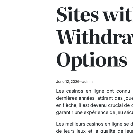
Sites wit
Withdra
Options
June 12, 2026
admin
Les casinos en ligne ont connu 
dernières années, attirant des jo
en flèche, il est devenu crucial de 
garantir une expérience de jeu sécu
Les meilleurs casinos en ligne se di
de leurs jeux et la qualité de leu