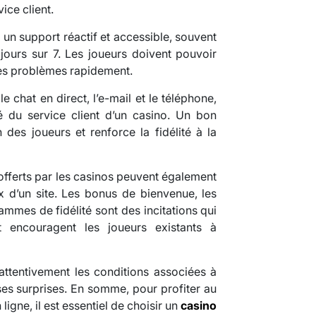
ice client.
t un support réactif et accessible, souvent
jours sur 7. Les joueurs doivent pouvoir
es problèmes rapidement.
e chat en direct, l’e-mail et le téléphone,
té du service client d’un casino. Un bon
n des joueurs et renforce la fidélité à la
 offerts par les casinos peuvent également
ix d’un site. Les bonus de bienvenue, les
ammes de fidélité sont des incitations qui
t encouragent les joueurs existants à
e attentivement les conditions associées à
ises surprises. En somme, pour profiter au
igne, il est essentiel de choisir un
casino