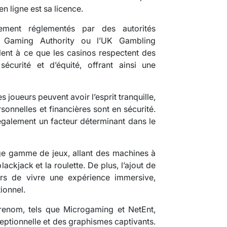
n ligne est sa licence.
lement réglementés par des autorités
a Gaming Authority ou l’UK Gambling
ent à ce que les casinos respectent des
écurité et d’équité, offrant ainsi une
s joueurs peuvent avoir l’esprit tranquille,
sonnelles et financières sont en sécurité.
également un facteur déterminant dans le
arge gamme de jeux, allant des machines à
ckjack et la roulette. De plus, l’ajout de
rs de vivre une expérience immersive,
ionnel.
 renom, tels que Microgaming et NetEnt,
ceptionnelle et des graphismes captivants.