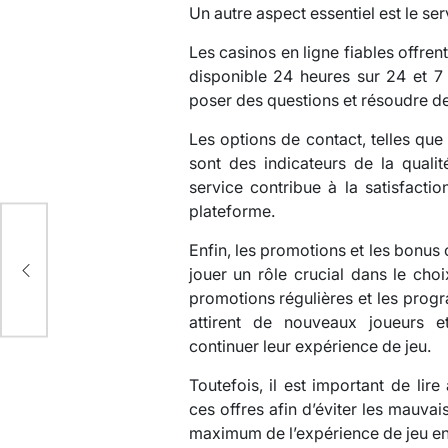
Un autre aspect essentiel est le serv
Les casinos en ligne fiables offren
disponible 24 heures sur 24 et 7 
poser des questions et résoudre d
Les options de contact, telles que l
sont des indicateurs de la quali
service contribue à la satisfactio
plateforme.
Enfin, les promotions et les bonus
ng
jouer un rôle crucial dans le cho
promotions régulières et les progr
attirent de nouveaux joueurs e
continuer leur expérience de jeu.
Toutefois, il est important de lir
ces offres afin d’éviter les mauva
maximum de l’expérience de jeu en l