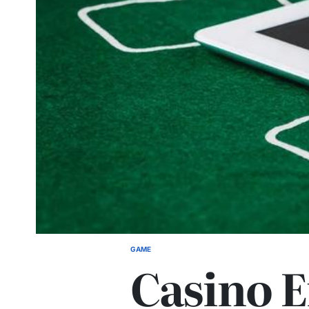
GAME
POSTED
Casino E
IN