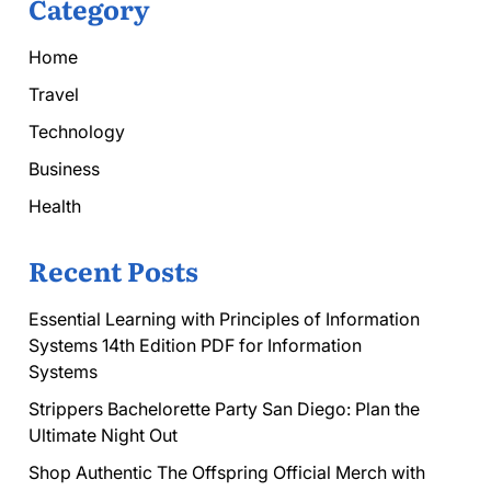
Category
Home
Travel
Technology
Business
Health
Recent Posts
Essential Learning with Principles of Information
Systems 14th Edition PDF for Information
Systems
Strippers Bachelorette Party San Diego: Plan the
Ultimate Night Out
Shop Authentic The Offspring Official Merch with