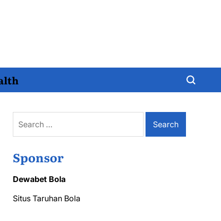
alth
Search
for:
Sponsor
Dewabet Bola
Situs Taruhan Bola