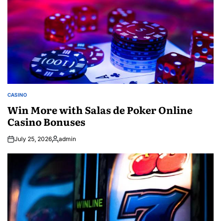
CASINO
POSTED
IN
Win More with Salas de Poker Online
Casino Bonuses
July 25, 2026
admin
Posted
by