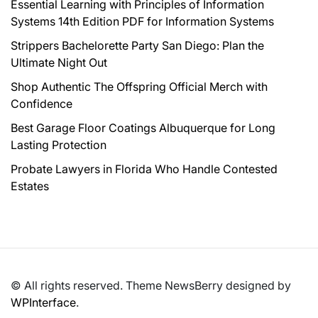
Essential Learning with Principles of Information
Systems 14th Edition PDF for Information Systems
Strippers Bachelorette Party San Diego: Plan the
Ultimate Night Out
Shop Authentic The Offspring Official Merch with
Confidence
Best Garage Floor Coatings Albuquerque for Long
Lasting Protection
Probate Lawyers in Florida Who Handle Contested
Estates
© All rights reserved. Theme NewsBerry designed by
WPInterface
.