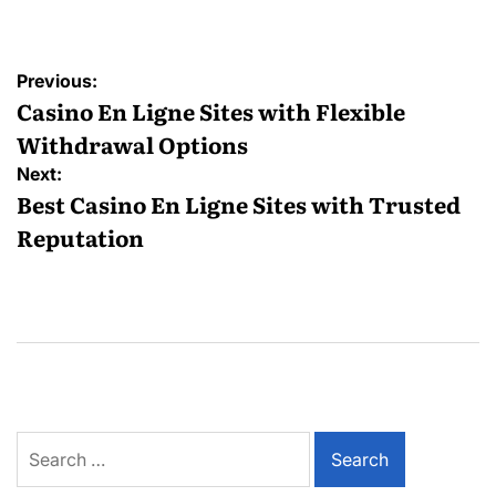
Post
Previous:
navigation
Casino En Ligne Sites with Flexible
Withdrawal Options
Next:
Best Casino En Ligne Sites with Trusted
Reputation
Search
for: