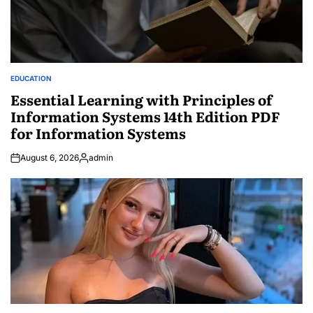
EDUCATION
POSTED
IN
Essential Learning with Principles of
Information Systems 14th Edition PDF
for Information Systems
August 6, 2026
admin
Posted
by