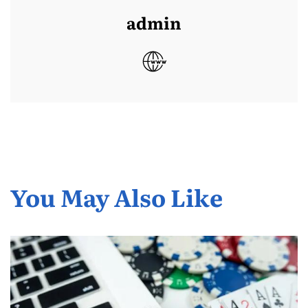
admin
You May Also Like