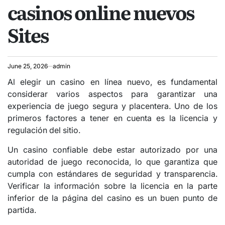
casinos online nuevos
Sites
June 25, 2026
admin
Al elegir un casino en línea nuevo, es fundamental
considerar varios aspectos para garantizar una
experiencia de juego segura y placentera. Uno de los
primeros factores a tener en cuenta es la licencia y
regulación del sitio.
Un casino confiable debe estar autorizado por una
autoridad de juego reconocida, lo que garantiza que
cumpla con estándares de seguridad y transparencia.
Verificar la información sobre la licencia en la parte
inferior de la página del casino es un buen punto de
partida.