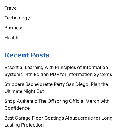
Travel
Technology
Business
Health
Recent Posts
Essential Learning with Principles of Information
Systems 14th Edition PDF for Information Systems
Strippers Bachelorette Party San Diego: Plan the
Ultimate Night Out
Shop Authentic The Offspring Official Merch with
Confidence
Best Garage Floor Coatings Albuquerque for Long
Lasting Protection