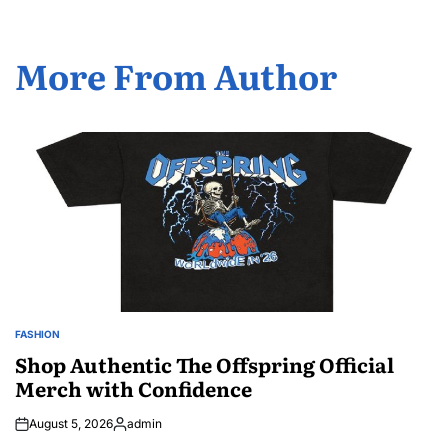
More From Author
FASHION
POSTED
IN
Shop Authentic The Offspring Official
Merch with Confidence
August 5, 2026
admin
Posted