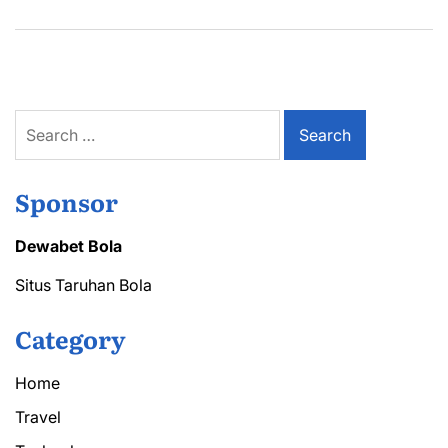
Search
for:
Sponsor
Dewabet Bola
Situs Taruhan Bola
Category
Home
Travel