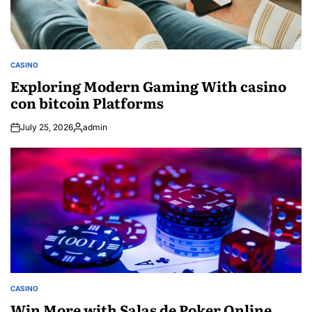
CASINO
POSTED
IN
Exploring Modern Gaming With casino
con bitcoin Platforms
July 25, 2026
admin
Posted
by
CASINO
POSTED
IN
Win More with Salas de Poker Online