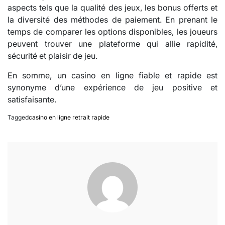
aspects tels que la qualité des jeux, les bonus offerts et
la diversité des méthodes de paiement. En prenant le
temps de comparer les options disponibles, les joueurs
peuvent trouver une plateforme qui allie rapidité,
sécurité et plaisir de jeu.
En somme, un casino en ligne fiable et rapide est
synonyme d’une expérience de jeu positive et
satisfaisante.
Tagged
casino en ligne retrait rapide