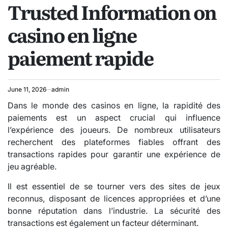
Trusted Information on
IN
casino en ligne
paiement rapide
June 11, 2026
admin
Dans le monde des casinos en ligne, la rapidité des
paiements est un aspect crucial qui influence
l’expérience des joueurs. De nombreux utilisateurs
recherchent des plateformes fiables offrant des
transactions rapides pour garantir une expérience de
jeu agréable.
Il est essentiel de se tourner vers des sites de jeux
reconnus, disposant de licences appropriées et d’une
bonne réputation dans l’industrie. La sécurité des
transactions est également un facteur déterminant.