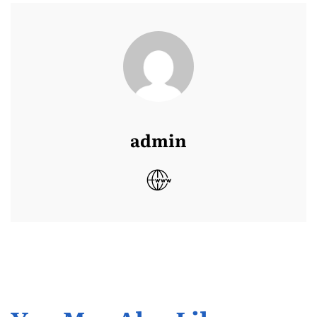
admin