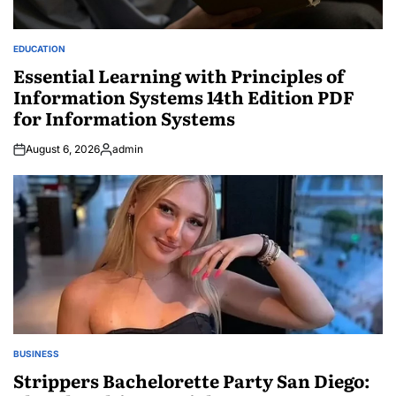
EDUCATION
POSTED
IN
Essential Learning with Principles of
Information Systems 14th Edition PDF
for Information Systems
August 6, 2026
admin
Posted
by
BUSINESS
POSTED
IN
Strippers Bachelorette Party San Diego: