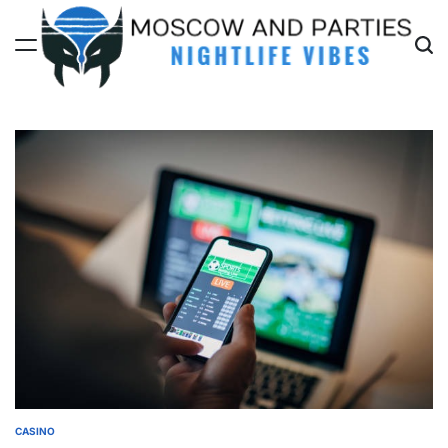
Skip
to
content
Moscow
And
Parties
CASINO
POSTED