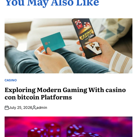
You May Also Like
CASINO
POSTED
IN
Exploring Modern Gaming With casino
con bitcoin Platforms
July 25, 2026
admin
Posted
by