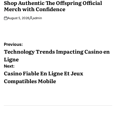
IN
Shop Authentic The Offspring Official
Merch with Confidence
August 5, 2026
admin
Posted
by
Post
Previous:
navigation
Technology Trends Impacting Casino en
Ligne
Next:
Casino Fiable En Ligne Et Jeux
Compatibles Mobile