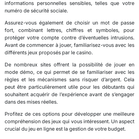
informations personnelles sensibles, telles que votre
numéro de sécurité sociale.
Assurez-vous également de choisir un mot de passe
fort, combinant lettres, chiffres et symboles, pour
protéger votre compte contre d’éventuelles intrusions.
Avant de commencer à jouer, familiarisez-vous avec les
différents jeux proposés par le casino.
De nombreux sites offrent la possibilité de jouer en
mode démo, ce qui permet de se familiariser avec les
règles et les mécanismes sans risquer d’argent. Cela
peut être particulièrement utile pour les débutants qui
souhaitent acquérir de l’expérience avant de s’engager
dans des mises réelles.
Profitez de ces options pour développer une meilleure
compréhension des jeux qui vous intéressent. Un aspect
crucial du jeu en ligne est la gestion de votre budget.