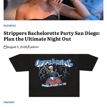
BUSINESS
POSTED
IN
Strippers Bachelorette Party San Diego:
Plan the Ultimate Night Out
August 5, 2026
admin
Posted
by
FASHION
POSTED