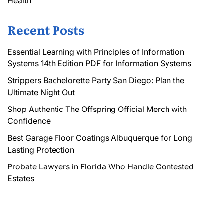
Health
Recent Posts
Essential Learning with Principles of Information
Systems 14th Edition PDF for Information Systems
Strippers Bachelorette Party San Diego: Plan the
Ultimate Night Out
Shop Authentic The Offspring Official Merch with
Confidence
Best Garage Floor Coatings Albuquerque for Long
Lasting Protection
Probate Lawyers in Florida Who Handle Contested
Estates