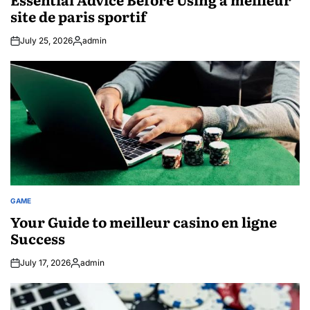
site de paris sportif
July 25, 2026
admin
Posted
by
GAME
POSTED
IN
Your Guide to meilleur casino en ligne
Success
July 17, 2026
admin
Posted
by