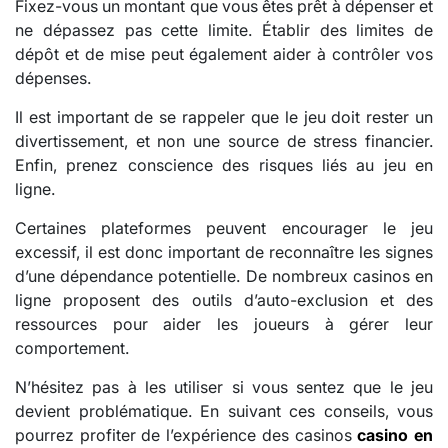
Fixez-vous un montant que vous êtes prêt à dépenser et
ne dépassez pas cette limite. Établir des limites de
dépôt et de mise peut également aider à contrôler vos
dépenses.
Il est important de se rappeler que le jeu doit rester un
divertissement, et non une source de stress financier.
Enfin, prenez conscience des risques liés au jeu en
ligne.
Certaines plateformes peuvent encourager le jeu
excessif, il est donc important de reconnaître les signes
d’une dépendance potentielle. De nombreux casinos en
ligne proposent des outils d’auto-exclusion et des
ressources pour aider les joueurs à gérer leur
comportement.
N’hésitez pas à les utiliser si vous sentez que le jeu
devient problématique. En suivant ces conseils, vous
pourrez profiter de l’expérience des casinos
casino en