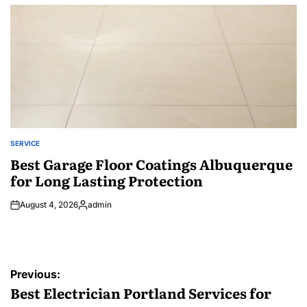
by
SERVICE
POSTED
IN
Best Garage Floor Coatings Albuquerque
for Long Lasting Protection
August 4, 2026
admin
Posted
by
Post
Previous:
navigation
Best Electrician Portland Services for