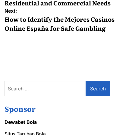
Residential and Commercial Needs
Next:
How to Identify the Mejores Casinos
Online España for Safe Gambling
Search
for:
Sponsor
Dewabet Bola
Situs Taruhan Bola