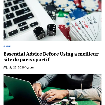
GAME
POSTED
IN
Essential Advice Before Using a meilleur
site de paris sportif
July 25, 2026
admin
Posted
by