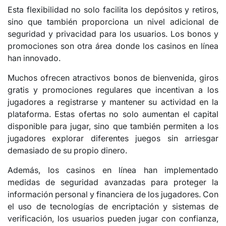
Esta flexibilidad no solo facilita los depósitos y retiros,
sino que también proporciona un nivel adicional de
seguridad y privacidad para los usuarios. Los bonos y
promociones son otra área donde los casinos en línea
han innovado.
Muchos ofrecen atractivos bonos de bienvenida, giros
gratis y promociones regulares que incentivan a los
jugadores a registrarse y mantener su actividad en la
plataforma. Estas ofertas no solo aumentan el capital
disponible para jugar, sino que también permiten a los
jugadores explorar diferentes juegos sin arriesgar
demasiado de su propio dinero.
Además, los casinos en línea han implementado
medidas de seguridad avanzadas para proteger la
información personal y financiera de los jugadores. Con
el uso de tecnologías de encriptación y sistemas de
verificación, los usuarios pueden jugar con confianza,