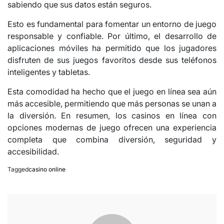
sabiendo que sus datos están seguros.
Esto es fundamental para fomentar un entorno de juego
responsable y confiable. Por último, el desarrollo de
aplicaciones móviles ha permitido que los jugadores
disfruten de sus juegos favoritos desde sus teléfonos
inteligentes y tabletas.
Esta comodidad ha hecho que el juego en línea sea aún
más accesible, permitiendo que más personas se unan a
la diversión. En resumen, los casinos en línea con
opciones modernas de juego ofrecen una experiencia
completa que combina diversión, seguridad y
accesibilidad.
Tagged
casino online