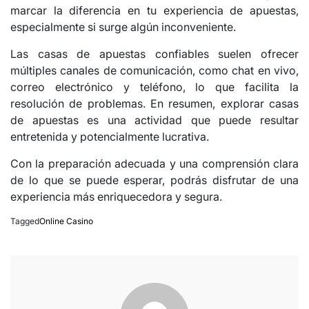
marcar la diferencia en tu experiencia de apuestas,
especialmente si surge algún inconveniente.
Las casas de apuestas confiables suelen ofrecer
múltiples canales de comunicación, como chat en vivo,
correo electrónico y teléfono, lo que facilita la
resolución de problemas. En resumen, explorar casas
de apuestas es una actividad que puede resultar
entretenida y potencialmente lucrativa.
Con la preparación adecuada y una comprensión clara
de lo que se puede esperar, podrás disfrutar de una
experiencia más enriquecedora y segura.
Tagged
Online Casino