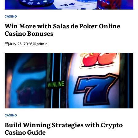
CASINO
POSTED
IN
Win More with Salas de Poker Online
Casino Bonuses
July 25, 2026
admin
Posted
by
CASINO
POSTED
IN
Build Winning Strategies with Crypto
Casino Guide