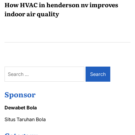
How HVAC in henderson nv improves
indoor air quality
Search
for:
Sponsor
Dewabet Bola
Situs Taruhan Bola