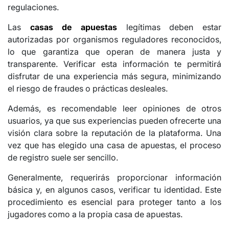
regulaciones.
Las
casas de apuestas
legítimas deben estar
autorizadas por organismos reguladores reconocidos,
lo que garantiza que operan de manera justa y
transparente. Verificar esta información te permitirá
disfrutar de una experiencia más segura, minimizando
el riesgo de fraudes o prácticas desleales.
Además, es recomendable leer opiniones de otros
usuarios, ya que sus experiencias pueden ofrecerte una
visión clara sobre la reputación de la plataforma. Una
vez que has elegido una casa de apuestas, el proceso
de registro suele ser sencillo.
Generalmente, requerirás proporcionar información
básica y, en algunos casos, verificar tu identidad. Este
procedimiento es esencial para proteger tanto a los
jugadores como a la propia casa de apuestas.