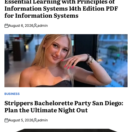
Essential Learning with Principles of
Information Systems 14th Edition PDF
for Information Systems
August 6, 2026
admin
Posted
by
BUSINESS
POSTED
IN
Strippers Bachelorette Party San Diego:
Plan the Ultimate Night Out
August 5, 2026
admin
Posted
by