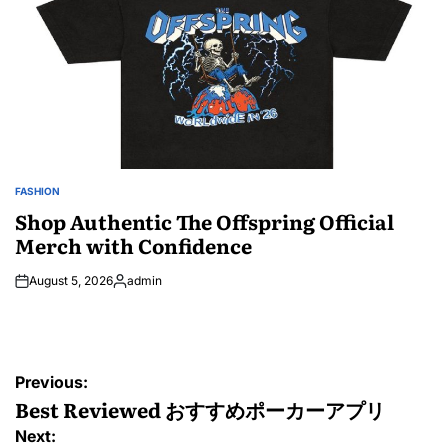
FASHION
POSTED
IN
Shop Authentic The Offspring Official
Merch with Confidence
August 5, 2026
admin
Posted
by
Post
Previous:
navigation
Best Reviewed おすすめポーカーアプリ
Next: