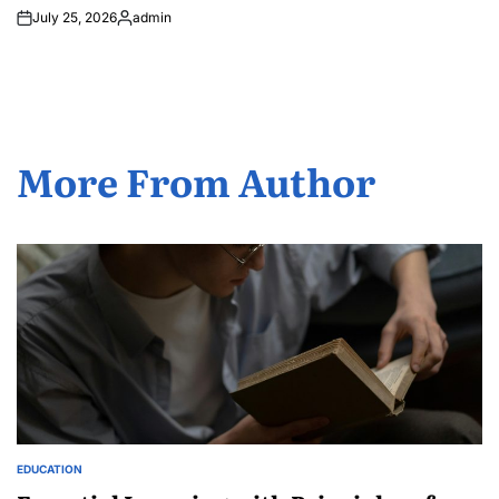
July 25, 2026
admin
Posted
by
More From Author
EDUCATION
POSTED
IN