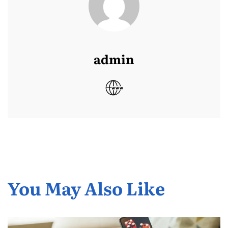
admin
You May Also Like