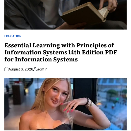
EDUCATION
POSTED
IN
Essential Learning with Principles of
Information Systems 14th Edition PDF
for Information Systems
August 6, 2026
admin
Posted
by