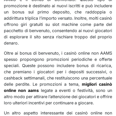
promozione è destinato ai nuovi iscritti e può includere
un bonus sul primo deposito, che raddoppia o
addirittura triplica l’importo versato. Inoltre, molti casinò
offrono giri gratuiti su slot machine come parte del
pacchetto di benvenuto, consentendo ai nuovi giocatori
di esplorare il sito senza rischiare troppo del proprio
denaro.
Oltre ai bonus di benvenuto, i casinò online non AAMS
spesso propongono promozioni periodiche e offerte
speciali. Queste possono includere bonus di ricarica,
che premiano i giocatori per i depositi successivi, o
cashback settimanali, che restituiscono una percentuale
delle perdite. Le promozioni a tema,
migliori casinò
online non aams
legate a eventi o festività, sono un
altro modo per attirare l’attenzione dei giocatori e offrire
loro ulteriori incentivi per continuare a giocare.
Un altro aspetto interessante dei casinò online non