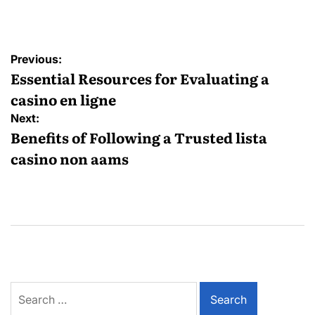
by
Post
Previous:
navigation
Essential Resources for Evaluating a
casino en ligne
Next:
Benefits of Following a Trusted lista
casino non aams
Search
for: