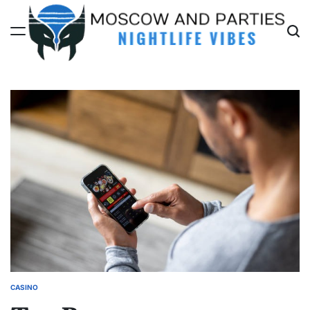
Skip
to
content
Moscow
And
Parties
CASINO
POSTED
IN