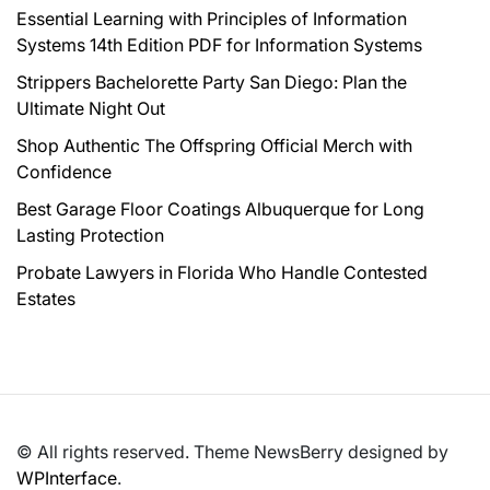
Essential Learning with Principles of Information
Systems 14th Edition PDF for Information Systems
Strippers Bachelorette Party San Diego: Plan the
Ultimate Night Out
Shop Authentic The Offspring Official Merch with
Confidence
Best Garage Floor Coatings Albuquerque for Long
Lasting Protection
Probate Lawyers in Florida Who Handle Contested
Estates
© All rights reserved. Theme NewsBerry designed by
WPInterface
.