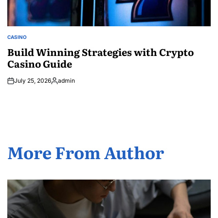
CASINO
POSTED
IN
Build Winning Strategies with Crypto
Casino Guide
July 25, 2026
admin
Posted
by
More From Author