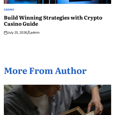
CASINO
POSTED
IN
Build Winning Strategies with Crypto
Casino Guide
July 25, 2026
admin
Posted
by
More From Author