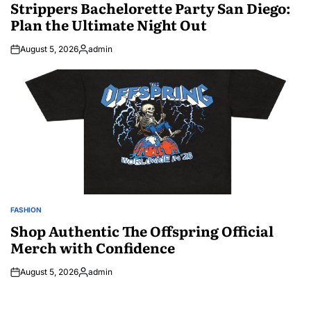
IN
Strippers Bachelorette Party San Diego:
Plan the Ultimate Night Out
August 5, 2026
admin
Posted
by
FASHION
POSTED
IN
Shop Authentic The Offspring Official
Merch with Confidence
August 5, 2026
admin
Posted
by