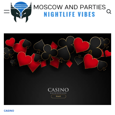
Skip
to
content
Moscow
And
Parties
CASINO
POSTED