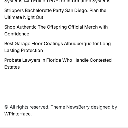
Systems 14th Edition PDF for Information Systems
Strippers Bachelorette Party San Diego: Plan the
Ultimate Night Out
Shop Authentic The Offspring Official Merch with
Confidence
Best Garage Floor Coatings Albuquerque for Long
Lasting Protection
Probate Lawyers in Florida Who Handle Contested
Estates
© All rights reserved. Theme NewsBerry designed by
WPInterface
.