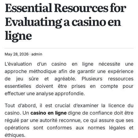
Essential Resources for
IN
Evaluating a casino en
ligne
May 28, 2026
admin
L’évaluation d’un casino en ligne nécessite une
approche méthodique afin de garantir une expérience
de jeu sûre et agréable. Plusieurs ressources
essentielles doivent être prises en compte pour
effectuer une analyse approfondie.
Tout d’abord, il est crucial d’examiner la licence du
casino. Un
casino en ligne
digne de confiance doit être
régulé par une autorité reconnue, ce qui assure que ses
opérations sont conformes aux normes légales et
éthiques.