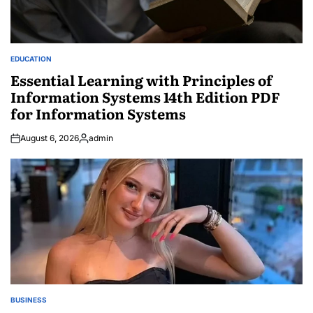
EDUCATION
POSTED
IN
Essential Learning with Principles of
Information Systems 14th Edition PDF
for Information Systems
August 6, 2026
admin
Posted
by
BUSINESS
POSTED