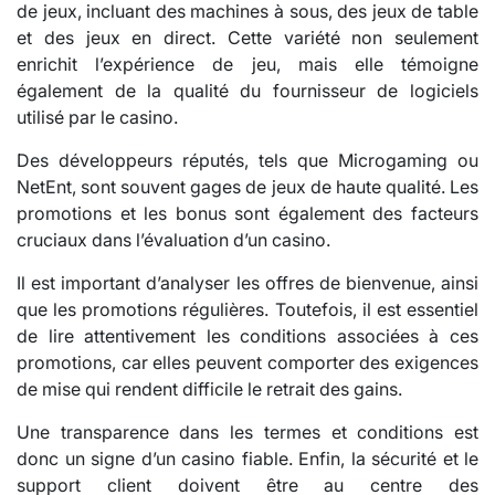
de jeux, incluant des machines à sous, des jeux de table
et des jeux en direct. Cette variété non seulement
enrichit l’expérience de jeu, mais elle témoigne
également de la qualité du fournisseur de logiciels
utilisé par le casino.
Des développeurs réputés, tels que Microgaming ou
NetEnt, sont souvent gages de jeux de haute qualité. Les
promotions et les bonus sont également des facteurs
cruciaux dans l’évaluation d’un casino.
Il est important d’analyser les offres de bienvenue, ainsi
que les promotions régulières. Toutefois, il est essentiel
de lire attentivement les conditions associées à ces
promotions, car elles peuvent comporter des exigences
de mise qui rendent difficile le retrait des gains.
Une transparence dans les termes et conditions est
donc un signe d’un casino fiable. Enfin, la sécurité et le
support client doivent être au centre des