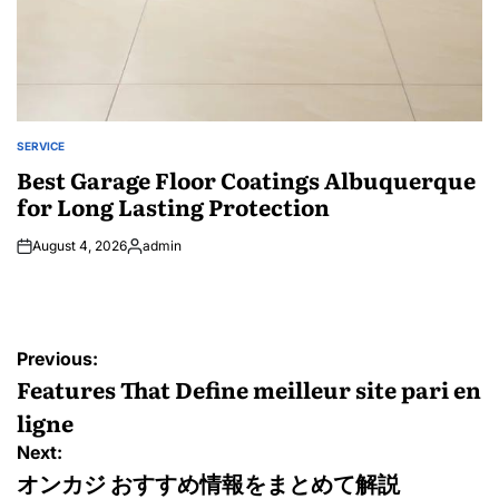
SERVICE
POSTED
IN
Best Garage Floor Coatings Albuquerque
for Long Lasting Protection
August 4, 2026
admin
Posted
by
Post
Previous:
navigation
Features That Define meilleur site pari en
ligne
Next:
オンカジ おすすめ情報をまとめて解説