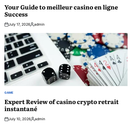
IN
Your Guide to meilleur casino en ligne
Success
July 17, 2026
admin
Posted
by
GAME
POSTED
IN
Expert Review of casino crypto retrait
instantané
July 10, 2026
admin
Posted
by