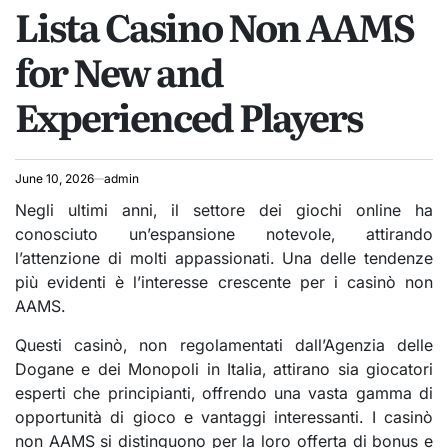
Lista Casino Non AAMS
IN
for New and
Experienced Players
June 10, 2026
admin
Negli ultimi anni, il settore dei giochi online ha
conosciuto un’espansione notevole, attirando
l’attenzione di molti appassionati. Una delle tendenze
più evidenti è l’interesse crescente per i casinò non
AAMS.
Questi casinò, non regolamentati dall’Agenzia delle
Dogane e dei Monopoli in Italia, attirano sia giocatori
esperti che principianti, offrendo una vasta gamma di
opportunità di gioco e vantaggi interessanti. I casinò
non AAMS si distinguono per la loro offerta di bonus e