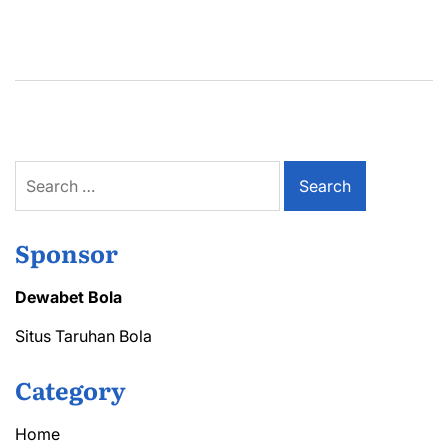
Search
for:
Sponsor
Dewabet Bola
Situs Taruhan Bola
Category
Home