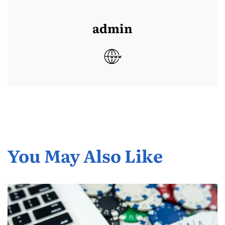
admin
You May Also Like