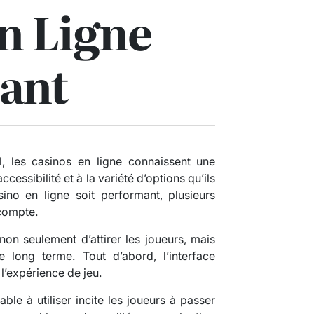
n Ligne
ant
 les casinos en ligne connaissent une
cessibilité et à la variété d’options qu’ils
sino en ligne soit performant, plusieurs
 compte.
n seulement d’attirer les joueurs, mais
e long terme. Tout d’abord, l’interface
 l’expérience de jeu.
able à utiliser incite les joueurs à passer