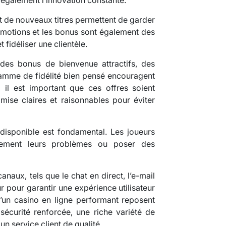
 également l’innovation constante.
out de nouveaux titres permettent de garder
promotions et les bonus sont également des
 fidéliser une clientèle.
 des bonus de bienvenue attractifs, des
ramme de fidélité bien pensé encouragent
, il est important que ces offres soient
se claires et raisonnables pour éviter
t disponible est fondamental. Les joueurs
dement leurs problèmes ou poser des
naux, tels que le chat en direct, l’e-mail
r pour garantir une expérience utilisateur
d’un casino en ligne performant reposent
 sécurité renforcée, une riche variété de
un service client de qualité.