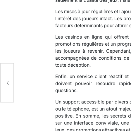
seulement la qualité des jeux, mais
Les mises à jour régulières et l’aj
l’intérêt des joueurs intact. Les 
facteurs déterminants pour attirer et
Les casinos en ligne qui offrent
promotions régulières et un prog
les joueurs à revenir. Cependant
accompagnées de conditions de mi
toute déception.
Enfin, un service client réactif e
doivent pouvoir résoudre rapi
questions.
Un support accessible par divers ca
ou le téléphone, est un atout majeu
positive. En somme, les secrets 
sur une interface conviviale, une
jeux, des promotions attractives et 