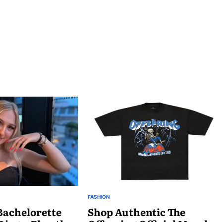
FASHION
POSTED
Bachelorette
IN
Shop Authentic The