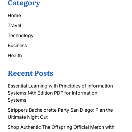
Category
Home
Travel
Technology
Business
Health
Recent Posts
Essential Learning with Principles of Information
Systems 14th Edition PDF for Information
Systems
Strippers Bachelorette Party San Diego: Plan the
Ultimate Night Out
Shop Authentic The Offspring Official Merch with