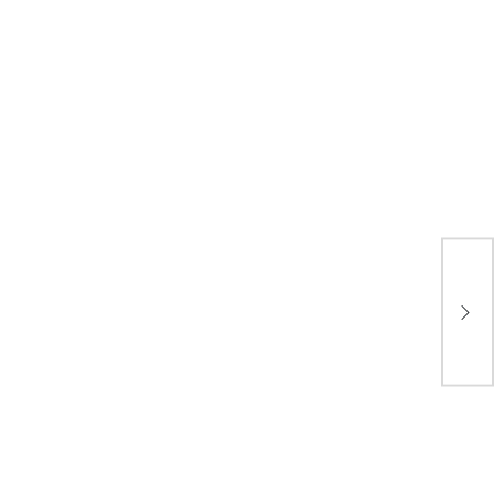
ca
Ti