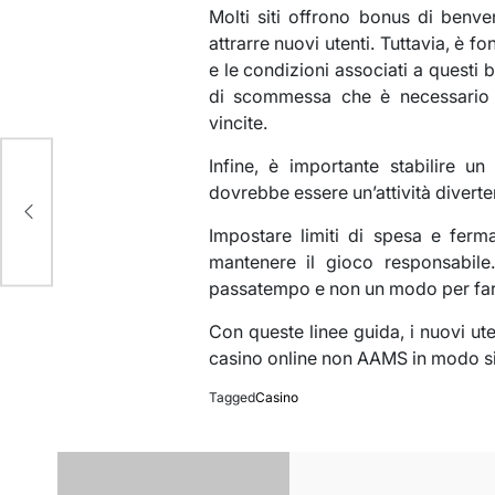
Molti siti offrono bonus di benven
attrarre nuovi utenti. Tuttavia, è 
e le condizioni associati a questi 
di scommessa che è necessario s
vincite.
Infine, è importante stabilire u
ino
dovrebbe essere un’attività diverten
Impostare limiti di spesa e ferm
mantenere il gioco responsabile
passatempo e non un modo per fare
Con queste linee guida, i nuovi ute
casino online non AAMS in modo s
Tagged
Casino