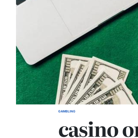
GAMBLING
POSTED
casino o
IN