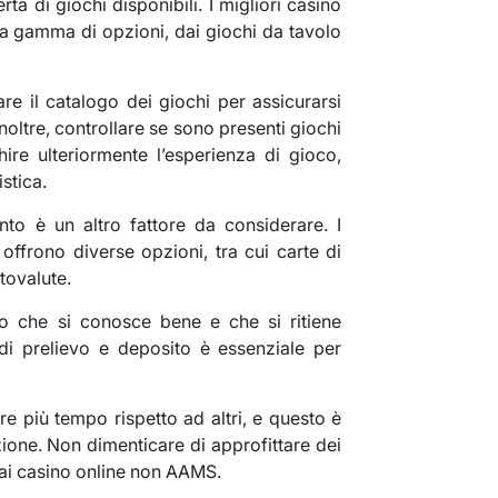
rta di giochi disponibili. I migliori casino
a gamma di opzioni, dai giochi da tavolo
rare il catalogo dei giochi per assicurarsi
Inoltre, controllare se sono presenti giochi
ire ulteriormente l’esperienza di gioco,
stica.
o è un altro fattore da considerare. I
ffrono diverse opzioni, tra cui carte di
ptovalute.
o che si conosce bene e che si ritiene
i di prelievo e deposito è essenziale per
e più tempo rispetto ad altri, e questo è
ione. Non dimenticare di approfittare dei
dai casino online non AAMS.