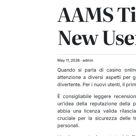
AAMS Ti
New Use
May 11, 2026
admin
Quando si parla di casino onli
attenzione a diversi aspetti per 
divertente. Per i nuovi utenti, il p
È consigliabile leggere recension
un’idea della reputazione della pi
abbia una licenza valida rilasci
cruciale per la sicurezza delle 
personali.