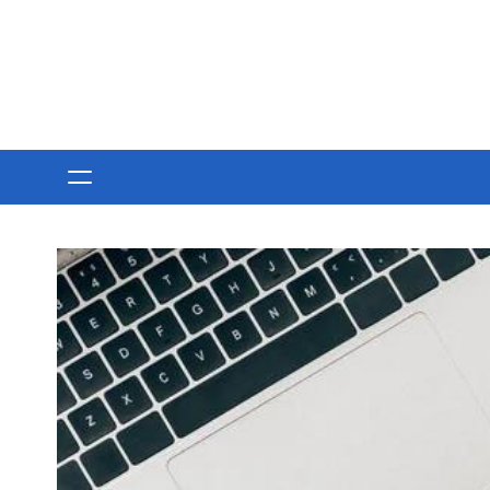
Skip
to
content