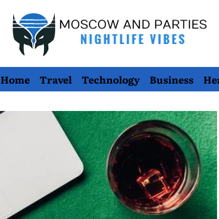
Moscow
Home
Travel
Technology
Business
He
And
Parties