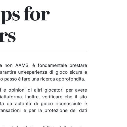
ps for
rs
ne non AAMS, è fondamentale prestare
garantire un’esperienza di gioco sicura e
rimo passo è fare una ricerca approfondita.
i e opinioni di altri giocatori per avere
attaforma. Inoltre, verificare che il sito
ata da autorità di gioco riconosciute è
transazioni e per la protezione dei dati