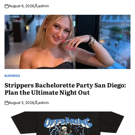
August 6, 2026
admin
Posted
by
BUSINESS
POSTED
IN
Strippers Bachelorette Party San Diego:
Plan the Ultimate Night Out
August 5, 2026
admin
Posted
by