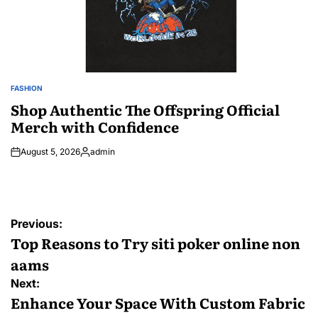
FASHION
POSTED
IN
Shop Authentic The Offspring Official
Merch with Confidence
August 5, 2026
admin
Posted
by
Post
Previous:
navigation
Top Reasons to Try siti poker online non
aams
Next:
Enhance Your Space With Custom Fabric