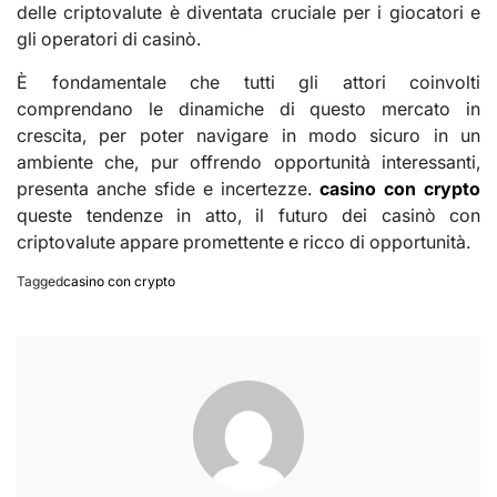
delle criptovalute è diventata cruciale per i giocatori e
gli operatori di casinò.
È fondamentale che tutti gli attori coinvolti
comprendano le dinamiche di questo mercato in
crescita, per poter navigare in modo sicuro in un
ambiente che, pur offrendo opportunità interessanti,
presenta anche sfide e incertezze.
casino con crypto
queste tendenze in atto, il futuro dei casinò con
criptovalute appare promettente e ricco di opportunità.
Tagged
casino con crypto