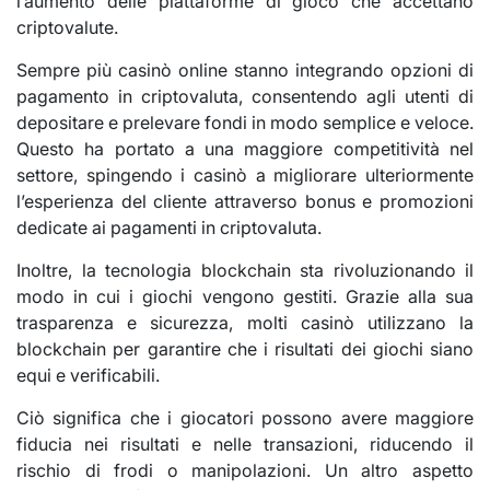
l’aumento delle piattaforme di gioco che accettano
criptovalute.
Sempre più casinò online stanno integrando opzioni di
pagamento in criptovaluta, consentendo agli utenti di
depositare e prelevare fondi in modo semplice e veloce.
Questo ha portato a una maggiore competitività nel
settore, spingendo i casinò a migliorare ulteriormente
l’esperienza del cliente attraverso bonus e promozioni
dedicate ai pagamenti in criptovaluta.
Inoltre, la tecnologia blockchain sta rivoluzionando il
modo in cui i giochi vengono gestiti. Grazie alla sua
trasparenza e sicurezza, molti casinò utilizzano la
blockchain per garantire che i risultati dei giochi siano
equi e verificabili.
Ciò significa che i giocatori possono avere maggiore
fiducia nei risultati e nelle transazioni, riducendo il
rischio di frodi o manipolazioni. Un altro aspetto