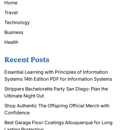
Home
Travel
Technology
Business
Health
Recent Posts
Essential Learning with Principles of Information
Systems 14th Edition PDF for Information Systems
Strippers Bachelorette Party San Diego: Plan the
Ultimate Night Out
Shop Authentic The Offspring Official Merch with
Confidence
Best Garage Floor Coatings Albuquerque for Long
Lasting Protection