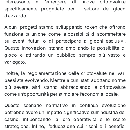
interessante è l’emergere di nuove criptovalute
specificamente progettate per il settore del gioco
d’azzardo.
Alcuni progetti stanno sviluppando token che offrono
funzionalità uniche, come la possibilità di scommettere
su eventi futuri o di partecipare a giochi esclusivi.
Queste innovazioni stanno ampliando le possibilità di
gioco e attirando un pubblico sempre più vasto e
variegato.
Inoltre, la regolamentazione delle criptovalute nei vari
paesi sta evolvendo. Mentre alcuni stati adottano norme
più severe, altri stanno abbracciando le criptovalute
come un’opportunità per stimolare l’economia locale.
Questo scenario normativo in continua evoluzione
potrebbe avere un impatto significativo sull’industria dei
casinò, influenzando la loro operatività e le scelte
strategiche. Infine, l’educazione sui rischi e i benefici