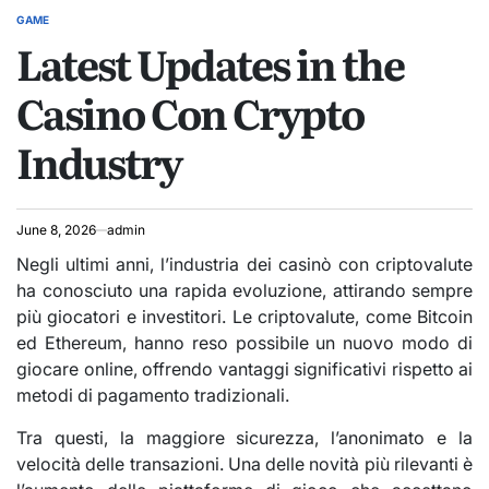
GAME
POSTED
Latest Updates in the
IN
Casino Con Crypto
Industry
June 8, 2026
admin
Negli ultimi anni, l’industria dei casinò con criptovalute
ha conosciuto una rapida evoluzione, attirando sempre
più giocatori e investitori. Le criptovalute, come Bitcoin
ed Ethereum, hanno reso possibile un nuovo modo di
giocare online, offrendo vantaggi significativi rispetto ai
metodi di pagamento tradizionali.
Tra questi, la maggiore sicurezza, l’anonimato e la
velocità delle transazioni. Una delle novità più rilevanti è