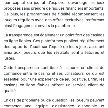
leur capital de jeu et d’explorer davantage les jeux
proposés sans prendre de risques financiers importants.
De plus, les programmes de fidélité récompensent les
joueurs réguliers avec des offres exclusives, renforçant
ainsi l’engagement envers la plateforme.
La transparence est également un point fort des casinos
en ligne fiables. Ces plateformes publient régulièrement
des rapports d’audit sur l’équité de leurs jeux, assurant
ainsi aux joueurs que les résultats sont aléatoires et
justes.
Cette transparence contribue à instaurer un climat de
confiance entre le casino et ses utilisateurs, ce qui est
essentiel pour une expérience de jeu positive. Enfin, les
casinos en ligne fiables offrent un service client de
qualité.
En cas de problème ou de question, les joueurs peuvent
contacter une équipe d’assistance disponible et