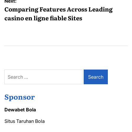
Next:
Comparing Features Across Leading
casino en ligne fiable Sites
Search
for:
Sponsor
Dewabet Bola
Situs Taruhan Bola