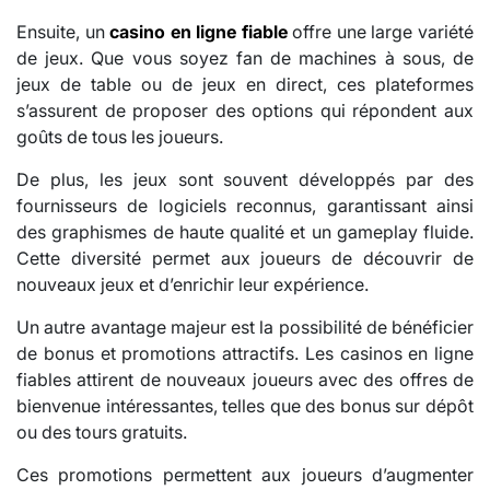
Ensuite, un
casino en ligne fiable
offre une large variété
de jeux. Que vous soyez fan de machines à sous, de
jeux de table ou de jeux en direct, ces plateformes
s’assurent de proposer des options qui répondent aux
goûts de tous les joueurs.
De plus, les jeux sont souvent développés par des
fournisseurs de logiciels reconnus, garantissant ainsi
des graphismes de haute qualité et un gameplay fluide.
Cette diversité permet aux joueurs de découvrir de
nouveaux jeux et d’enrichir leur expérience.
Un autre avantage majeur est la possibilité de bénéficier
de bonus et promotions attractifs. Les casinos en ligne
fiables attirent de nouveaux joueurs avec des offres de
bienvenue intéressantes, telles que des bonus sur dépôt
ou des tours gratuits.
Ces promotions permettent aux joueurs d’augmenter