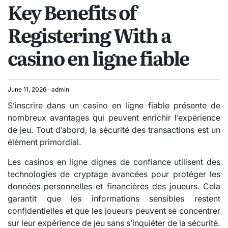
Key Benefits of
IN
Registering With a
casino en ligne fiable
June 11, 2026
admin
S’inscrire dans un casino en ligne fiable présente de
nombreux avantages qui peuvent enrichir l’expérience
de jeu. Tout d’abord, la sécurité des transactions est un
élément primordial.
Les casinos en ligne dignes de confiance utilisent des
technologies de cryptage avancées pour protéger les
données personnelles et financières des joueurs. Cela
garantit que les informations sensibles restent
confidentielles et que les joueurs peuvent se concentrer
sur leur expérience de jeu sans s’inquiéter de la sécurité.