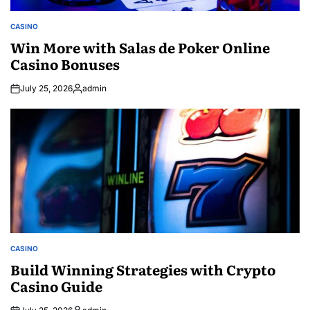
CASINO
POSTED
IN
Win More with Salas de Poker Online
Casino Bonuses
July 25, 2026
admin
Posted
by
CASINO
POSTED
IN
Build Winning Strategies with Crypto
Casino Guide