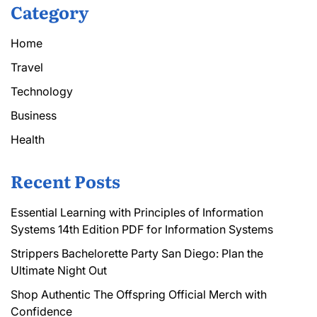
Category
Home
Travel
Technology
Business
Health
Recent Posts
Essential Learning with Principles of Information
Systems 14th Edition PDF for Information Systems
Strippers Bachelorette Party San Diego: Plan the
Ultimate Night Out
Shop Authentic The Offspring Official Merch with
Confidence