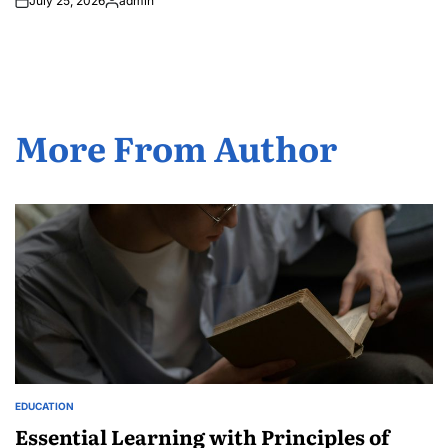
July 25, 2026
admin
Posted
by
More From Author
EDUCATION
POSTED
IN
Essential Learning with Principles of