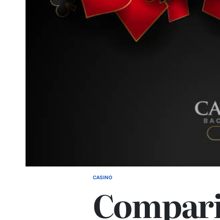
CASINO
POSTED
Compar
IN