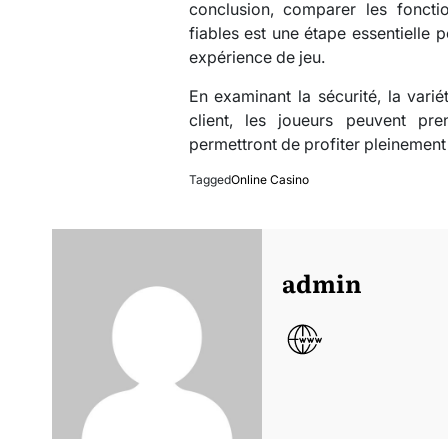
conclusion, comparer les fonctio
fiables est une étape essentielle 
expérience de jeu.
En examinant la sécurité, la varié
client, les joueurs peuvent pre
permettront de profiter pleinement 
Tagged
Online Casino
admin