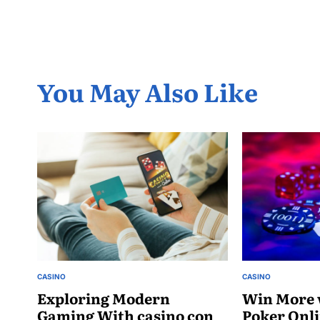
You May Also Like
CASINO
CASINO
POSTED
POSTED
IN
Exploring Modern
IN
Win More w
Gaming With casino con
Poker Onli