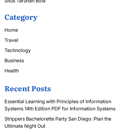
Situs Taruhan Bola
Category
Home
Travel
Technology
Business
Health
Recent Posts
Essential Learning with Principles of Information
Systems 14th Edition PDF for Information Systems
Strippers Bachelorette Party San Diego: Plan the
Ultimate Night Out