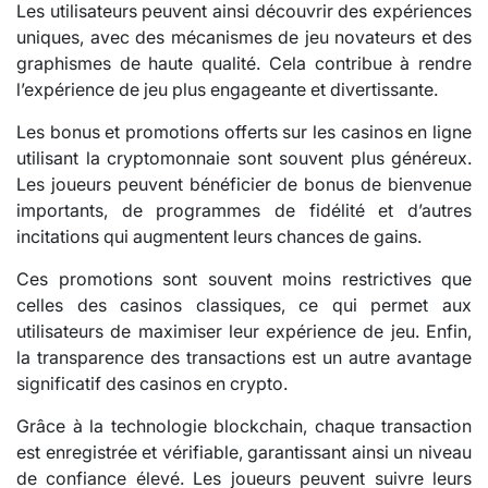
Les utilisateurs peuvent ainsi découvrir des expériences
uniques, avec des mécanismes de jeu novateurs et des
graphismes de haute qualité. Cela contribue à rendre
l’expérience de jeu plus engageante et divertissante.
Les bonus et promotions offerts sur les casinos en ligne
utilisant la cryptomonnaie sont souvent plus généreux.
Les joueurs peuvent bénéficier de bonus de bienvenue
importants, de programmes de fidélité et d’autres
incitations qui augmentent leurs chances de gains.
Ces promotions sont souvent moins restrictives que
celles des casinos classiques, ce qui permet aux
utilisateurs de maximiser leur expérience de jeu. Enfin,
la transparence des transactions est un autre avantage
significatif des casinos en crypto.
Grâce à la technologie blockchain, chaque transaction
est enregistrée et vérifiable, garantissant ainsi un niveau
de confiance élevé. Les joueurs peuvent suivre leurs