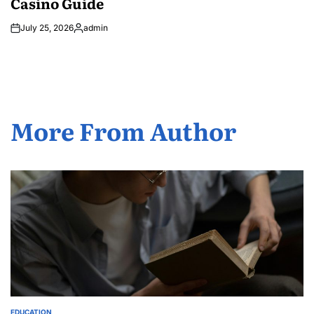
Casino Guide
July 25, 2026
admin
Posted
by
More From Author
EDUCATION