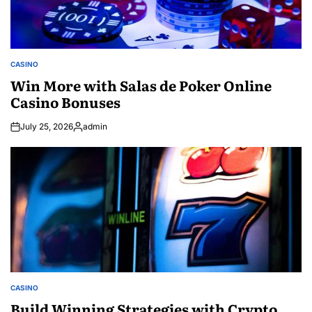
CASINO
POSTED
IN
Win More with Salas de Poker Online
Casino Bonuses
July 25, 2026
admin
Posted
by
CASINO
POSTED
IN
Build Winning Strategies with Crypto