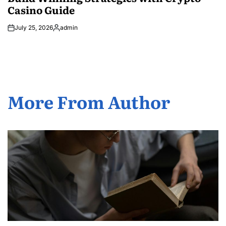
Casino Guide
July 25, 2026
admin
Posted
by
More From Author