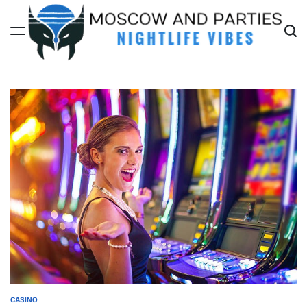
Skip
to
content
Moscow
And
Parties
CASINO
POSTED