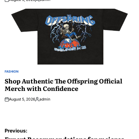
Posted
by
FASHION
POSTED
IN
Shop Authentic The Offspring Official
Merch with Confidence
August 5, 2026
admin
Posted
by
Post
Previous:
Expert Recommendations for mejores