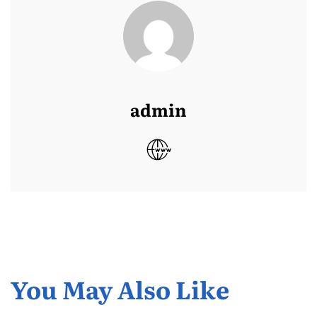
admin
You May Also Like