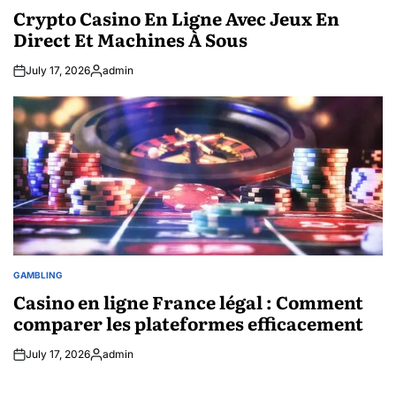
IN
Crypto Casino En Ligne Avec Jeux En
Direct Et Machines À Sous
July 17, 2026
admin
Posted
by
GAMBLING
POSTED
IN
Casino en ligne France légal : Comment
comparer les plateformes efficacement
July 17, 2026
admin
Posted
by