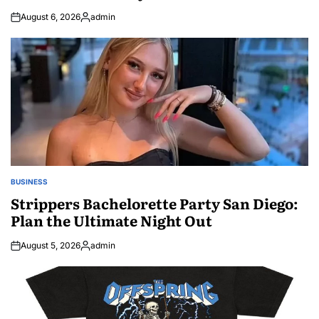
August 6, 2026
admin
Posted
by
BUSINESS
POSTED
IN
Strippers Bachelorette Party San Diego:
Plan the Ultimate Night Out
August 5, 2026
admin
Posted
by