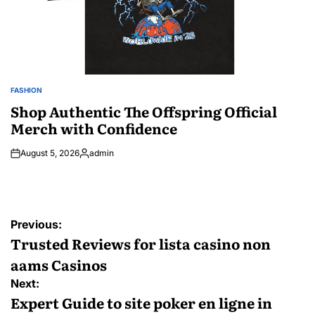
FASHION
POSTED
IN
Shop Authentic The Offspring Official
Merch with Confidence
August 5, 2026
admin
Posted
by
Post
Previous:
navigation
Trusted Reviews for lista casino non
aams Casinos
Next:
Expert Guide to site poker en ligne in