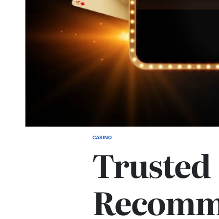
CASINO
POSTED
Trusted
IN
Recomm