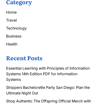
Category
Home
Travel
Technology
Business
Health
Recent Posts
Essential Learning with Principles of Information
Systems 14th Edition PDF for Information
Systems
Strippers Bachelorette Party San Diego: Plan the
Ultimate Night Out
Shop Authentic The Offspring Official Merch with