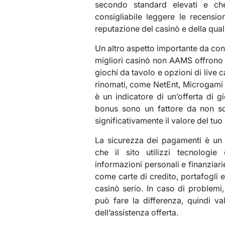
secondo standard elevati e che 
consigliabile leggere le recension
reputazione del casinò e della qualit
Un altro aspetto importante da consi
migliori casinò non AAMS offrono u
giochi da tavolo e opzioni di live c
rinomati, come NetEnt, Microgam
è un indicatore di un’offerta di gi
bonus sono un fattore da non so
significativamente il valore del tuo
La sicurezza dei pagamenti è un 
che il sito utilizzi tecnologie
informazioni personali e finanziari
come carte di credito, portafogli e
casinò serio. In caso di problemi, 
può fare la differenza, quindi va
dell’assistenza offerta.