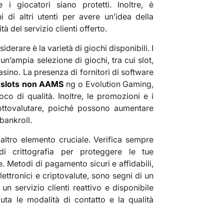
i giocatori siano protetti. Inoltre, è
i di altri utenti per avere un’idea della
à del servizio clienti offerto.
derare è la varietà di giochi disponibili. I
n’ampia selezione di giochi, tra cui slot,
asino. La presenza di fornitori di software
i
slots non AAMS
ng o Evolution Gaming,
oco di qualità. Inoltre, le promozioni e i
ttovalutare, poiché possono aumentare
 bankroll.
altro elemento cruciale. Verifica sempre
 di crittografia per proteggere le tue
e. Metodi di pagamento sicuri e affidabili,
lettronici e criptovalute, sono segni di un
un servizio clienti reattivo e disponibile
luta le modalità di contatto e la qualità