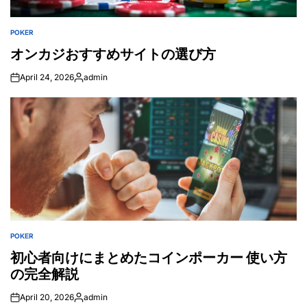
POKER
POSTED
IN
オンカジおすすめサイトの選び方
April 24, 2026
admin
Posted
by
POKER
POSTED
IN
初心者向けにまとめたコインポーカー 使い方
の完全解説
April 20, 2026
admin
Posted