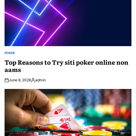
POKER
POSTED
IN
Top Reasons to Try siti poker online non
aams
June 8, 2026
admin
Posted
by