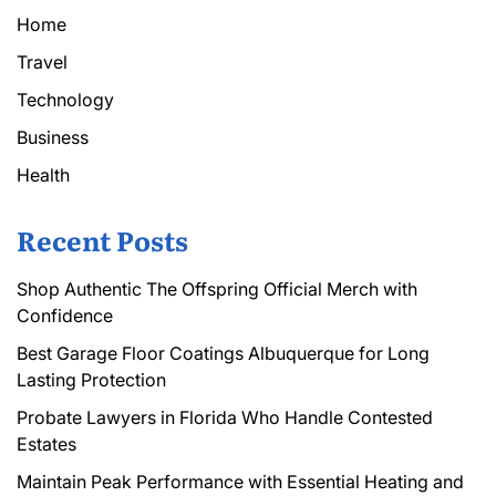
Home
Travel
Technology
Business
Health
Recent Posts
Shop Authentic The Offspring Official Merch with
Confidence
Best Garage Floor Coatings Albuquerque for Long
Lasting Protection
Probate Lawyers in Florida Who Handle Contested
Estates
Maintain Peak Performance with Essential Heating and