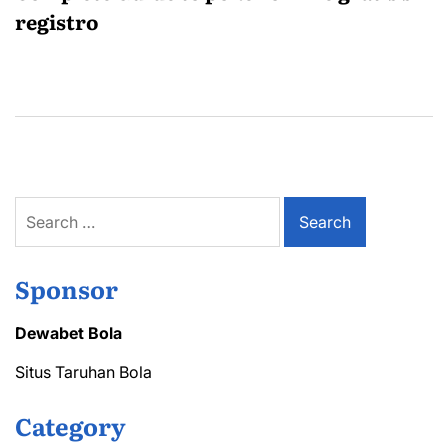
registro
Search
for:
Sponsor
Dewabet Bola
Situs Taruhan Bola
Category