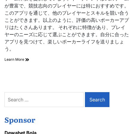
が豊富で、競技志向のプレイヤーには特におすすめです。
このアプリを通じて、他のプレイヤーとスキルを競い合う
ことができます。以上のように、評価の高いポーカーアプ
リはたくさんあります。 それぞれに特徴があり、プレイ
ヤーのニーズに応じて選ぶことができます。自分に合った
アプリを見つけて、楽しいポーカーライフを送りましょ
う。
ポ
Learn More
ー
カ
ー
ア
プ
リ
Search
お
for:
す
す
め:
Sponsor
Apps
with
Best
Dewabet Bola