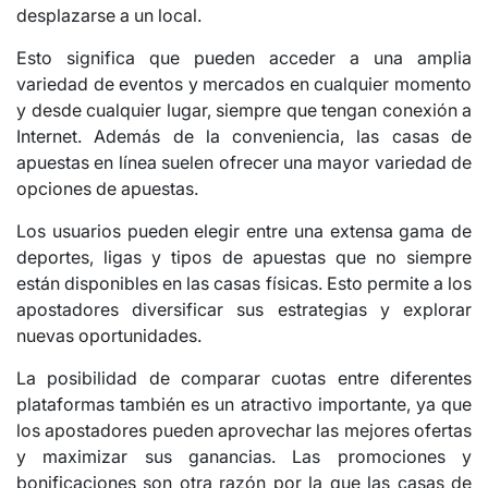
desplazarse a un local.
Esto significa que pueden acceder a una amplia
variedad de eventos y mercados en cualquier momento
y desde cualquier lugar, siempre que tengan conexión a
Internet. Además de la conveniencia, las casas de
apuestas en línea suelen ofrecer una mayor variedad de
opciones de apuestas.
Los usuarios pueden elegir entre una extensa gama de
deportes, ligas y tipos de apuestas que no siempre
están disponibles en las casas físicas. Esto permite a los
apostadores diversificar sus estrategias y explorar
nuevas oportunidades.
La posibilidad de comparar cuotas entre diferentes
plataformas también es un atractivo importante, ya que
los apostadores pueden aprovechar las mejores ofertas
y maximizar sus ganancias. Las promociones y
bonificaciones son otra razón por la que las casas de