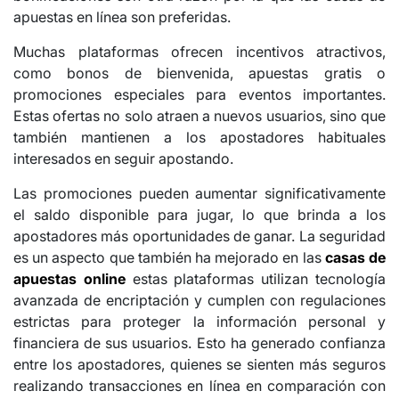
apuestas en línea son preferidas.
Muchas plataformas ofrecen incentivos atractivos,
como bonos de bienvenida, apuestas gratis o
promociones especiales para eventos importantes.
Estas ofertas no solo atraen a nuevos usuarios, sino que
también mantienen a los apostadores habituales
interesados en seguir apostando.
Las promociones pueden aumentar significativamente
el saldo disponible para jugar, lo que brinda a los
apostadores más oportunidades de ganar. La seguridad
es un aspecto que también ha mejorado en las
casas de
apuestas online
estas plataformas utilizan tecnología
avanzada de encriptación y cumplen con regulaciones
estrictas para proteger la información personal y
financiera de sus usuarios. Esto ha generado confianza
entre los apostadores, quienes se sienten más seguros
realizando transacciones en línea en comparación con