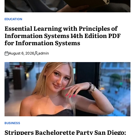
EDUCATION
POSTED
IN
Essential Learning with Principles of
Information Systems 14th Edition PDF
for Information Systems
August 6, 2026
admin
Posted
by
BUSINESS
POSTED
IN
Strippers Bachelorette Party San Diego: