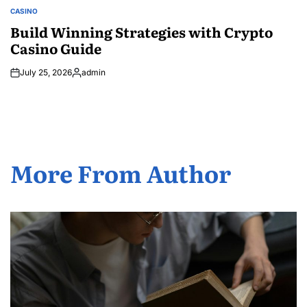
CASINO
POSTED
IN
Build Winning Strategies with Crypto
Casino Guide
July 25, 2026
admin
Posted
by
More From Author