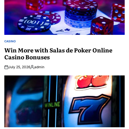
CASINO
POSTED
IN
Win More with Salas de Poker Online
Casino Bonuses
July 25, 2026
admin
Posted
by