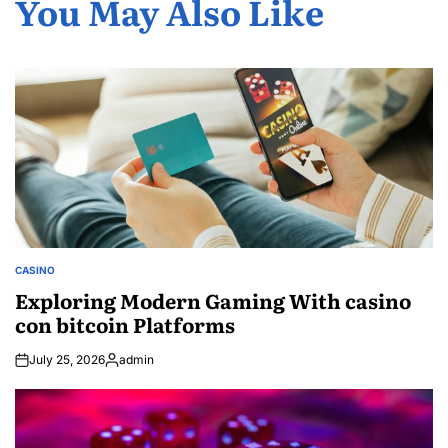
You May Also Like
CASINO
POSTED
IN
Exploring Modern Gaming With casino
con bitcoin Platforms
July 25, 2026
admin
Posted
by