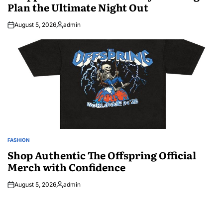
Plan the Ultimate Night Out
August 5, 2026
admin
Posted
by
FASHION
POSTED
IN
Shop Authentic The Offspring Official
Merch with Confidence
August 5, 2026
admin
Posted
by