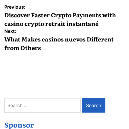
Post
Previous:
navigation
Discover Faster Crypto Payments with
casino crypto retrait instantané
Next:
What Makes casinos nuevos Different
from Others
Search
for:
Sponsor