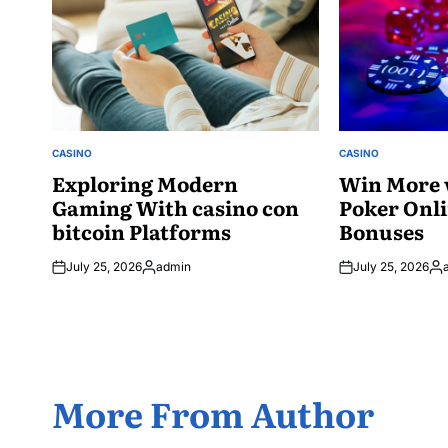
CASINO
CASINO
POSTED
POSTED
IN
Exploring Modern
IN
Win More w
Gaming With casino con
Poker Onli
bitcoin Platforms
Bonuses
July 25, 2026
admin
July 25, 2026
Posted
Pos
by
by
More From Author