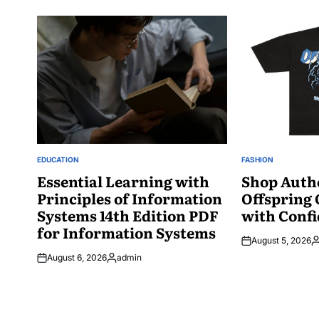
EDUCATION
FASHION
POSTED
POSTED
IN
Essential Learning with
IN
Shop Auth
Principles of Information
Offspring 
Systems 14th Edition PDF
with Conf
for Information Systems
August 5, 2026
P
August 6, 2026
admin
b
Posted
by