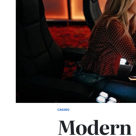
CASINO
POSTED
Modern 
IN