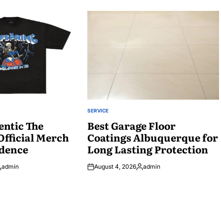
SERVICE
POSTED
entic The
IN
Best Garage Floor
Official Merch
Coatings Albuquerque for
idence
Long Lasting Protection
admin
August 4, 2026
admin
osted
Posted
y
by