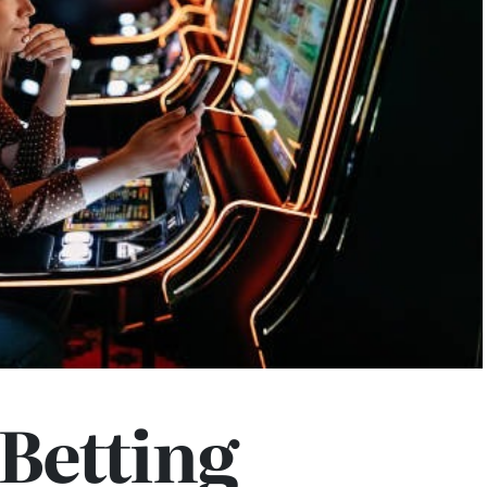
Betting