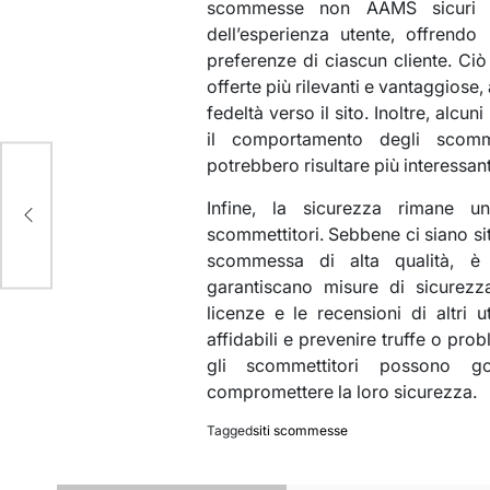
scommesse non AAMS sicuri s
dell’esperienza utente, offrend
preferenze di ciascun cliente. Ciò
offerte più rilevanti e vantaggiose,
fedeltà verso il sito. Inoltre, alcun
il comportamento degli scom
potrebbero risultare più interessant
ce
Infine, la sicurezza rimane u
scommettitori. Sebbene ci siano s
scommessa di alta qualità, è 
garantiscano misure di sicurezz
licenze e le recensioni di altri u
affidabili e prevenire truffe o pro
gli scommettitori possono g
compromettere la loro sicurezza.
Tagged
siti scommesse