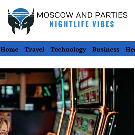
Moscow
Home
Travel
Technology
Business
He
And
Parties