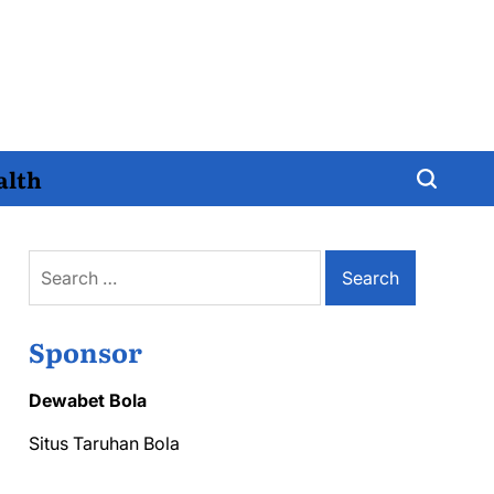
alth
Search
for:
Sponsor
Dewabet Bola
Situs Taruhan Bola