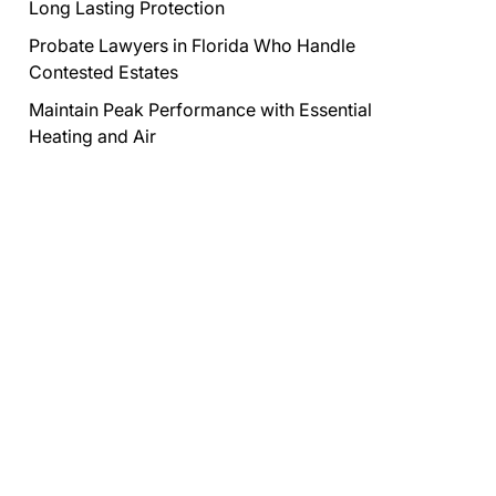
Long Lasting Protection
Probate Lawyers in Florida Who Handle
Contested Estates
Maintain Peak Performance with Essential
Heating and Air