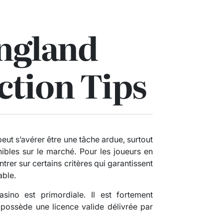
ngland
ction Tips
peut s’avérer être une tâche ardue, surtout
nibles sur le marché. Pour les joueurs en
ntrer sur certains critères qui garantissent
able.
asino est primordiale. Il est fortement
 possède une licence valide délivrée par