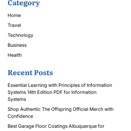
Category
Home
Travel
Technology
Business
Health
Recent Posts
Essential Learning with Principles of Information
Systems 14th Edition PDF for Information
Systems
Shop Authentic The Offspring Official Merch with
Confidence
Best Garage Floor Coatings Albuquerque for