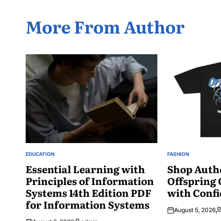
More From Author
EDUCATION
FASHION
POSTED
POSTED
IN
Essential Learning with
IN
Shop Auth
Principles of Information
Offspring 
Systems 14th Edition PDF
with Conf
for Information Systems
August 5, 2026
P