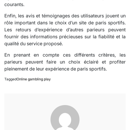
courants.
Enfin, les avis et témoignages des utilisateurs jouent un
rôle important dans le choix d’un site de paris sportifs.
Les retours d’expérience d’autres parieurs peuvent
fournir des informations précieuses sur la fiabilité et la
qualité du service proposé.
En prenant en compte ces différents critères, les
parieurs peuvent faire un choix éclairé et profiter
pleinement de leur expérience de paris sportifs.
Tagged
Online gambling play