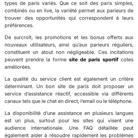
types de paris variés. Que ce soit des paris simples,
combinés ou en live, la variété permet aux parieurs de
trouver des opportunités qui correspondent à leurs
préférences.
De surcroît, les promotions et les bonus offerts aux
nouveaux utilisateurs, ainsi qu’aux parieurs réguliers,
constituent un atout non négligeable. Ces incitations
peuvent prendre la forme
site de paris sportif
cotes
améliorées.
La qualité du service client est également un critère
déterminant. Un bon site de paris doit proposer un
service d’assistance réactif, accessible via différents
canaux tels que le chat en direct, l’email ou le téléphone.
La disponibilité d’une assistance en plusieurs langues
est un plus, surtout pour les sites qui visent une
audience internationale. Une FAQ détaillée peut
également aider à résoudre rapidement les problèmes