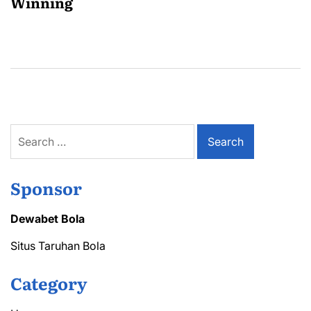
Winning
Search
for:
Sponsor
Dewabet Bola
Situs Taruhan Bola
Category