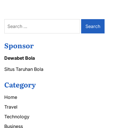
Search
for:
Sponsor
Dewabet Bola
Situs Taruhan Bola
Category
Home
Travel
Technology
Business