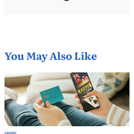
You May Also Like
CASINO