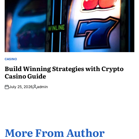
CASINO
POSTED
IN
Build Winning Strategies with Crypto
Casino Guide
July 25, 2026
admin
Posted
by
More From Author