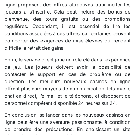
ligne proposent des offres attractives pour inciter les
joueurs à s’inscrire. Cela peut inclure des bonus de
bienvenue, des tours gratuits ou des promotions
régulières. Cependant, il est essentiel de lire les
conditions associées à ces offres, car certaines peuvent
comporter des exigences de mise élevées qui rendent
difficile le retrait des gains.
Enfin, le service client joue un rôle clé dans l’expérience
de jeu. Les joueurs doivent avoir la possibilité de
contacter le support en cas de problème ou de
question. Les meilleurs nouveaux casinos en ligne
offrent plusieurs moyens de communication, tels que le
chat en direct, l’e-mail et le téléphone, et disposent de
personnel compétent disponible 24 heures sur 24.
En conclusion, se lancer dans les nouveaux casinos en
ligne peut être une aventure passionnante, à condition
de prendre des précautions. En choisissant un site