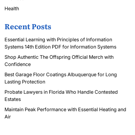
Health
Recent Posts
Essential Learning with Principles of Information
Systems 14th Edition PDF for Information Systems
Shop Authentic The Offspring Official Merch with
Confidence
Best Garage Floor Coatings Albuquerque for Long
Lasting Protection
Probate Lawyers in Florida Who Handle Contested
Estates
Maintain Peak Performance with Essential Heating and
Air