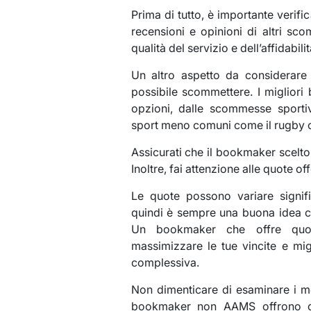
Prima di tutto, è importante verif
recensioni e opinioni di altri sco
qualità del servizio e dell’affidabili
Un altro aspetto da considerare 
possibile scommettere. I miglior
opzioni, dalle scommesse sportiv
sport meno comuni come il rugby o g
Assicurati che il bookmaker scelto 
Inoltre, fai attenzione alle quote off
Le quote possono variare signifi
quindi è sempre una buona idea con
Un bookmaker che offre quot
massimizzare le tue vincite e mi
complessiva.
Non dimenticare di esaminare i me
bookmaker non AAMS offrono di