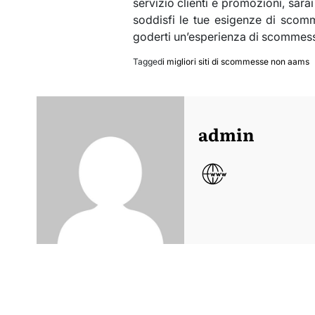
servizio clienti e promozioni, sara
soddisfi le tue esigenze di scomm
goderti un’esperienza di scommessa
Tagged
i migliori siti di scommesse non aams
admin