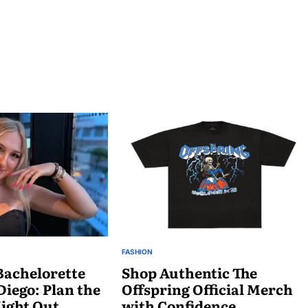
FASHION
POSTED
Bachelorette
IN
Shop Authentic The
Diego: Plan the
Offspring Official Merch
ight Out
with Confidence