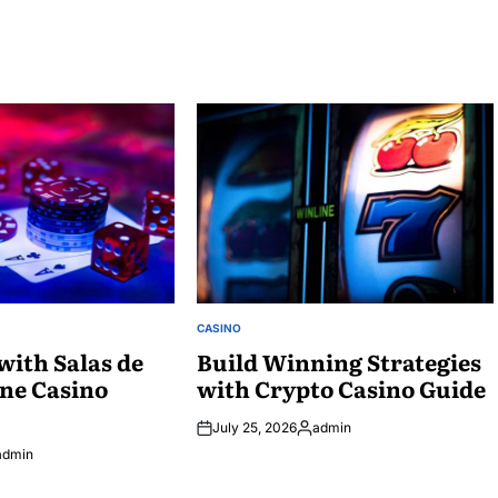
CASINO
POSTED
ith Salas de
IN
Build Winning Strategies
ne Casino
with Crypto Casino Guide
July 25, 2026
admin
Posted
admin
by
ted