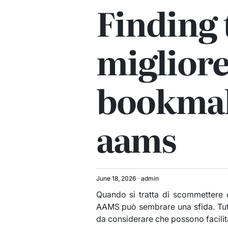
Finding 
miglior
bookma
aams
June 18, 2026
admin
Quando si tratta di scommettere 
AAMS può sembrare una sfida. Tutt
da considerare che possono facilita