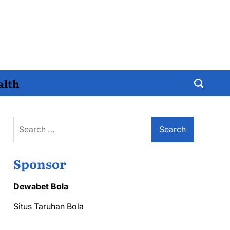
alth
Search
for:
Sponsor
Dewabet Bola
Situs Taruhan Bola