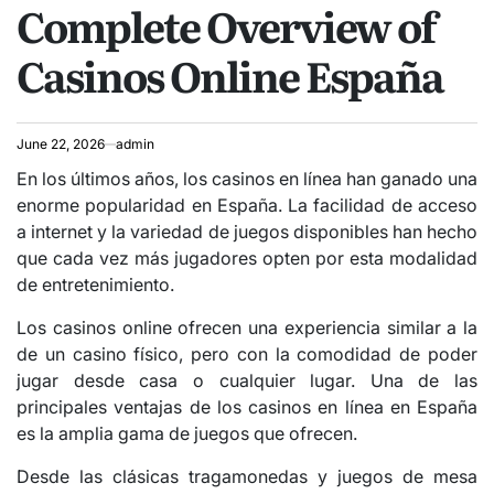
Complete Overview of
IN
Casinos Online España
June 22, 2026
admin
En los últimos años, los casinos en línea han ganado una
enorme popularidad en España. La facilidad de acceso
a internet y la variedad de juegos disponibles han hecho
que cada vez más jugadores opten por esta modalidad
de entretenimiento.
Los casinos online ofrecen una experiencia similar a la
de un casino físico, pero con la comodidad de poder
jugar desde casa o cualquier lugar. Una de las
principales ventajas de los casinos en línea en España
es la amplia gama de juegos que ofrecen.
Desde las clásicas tragamonedas y juegos de mesa