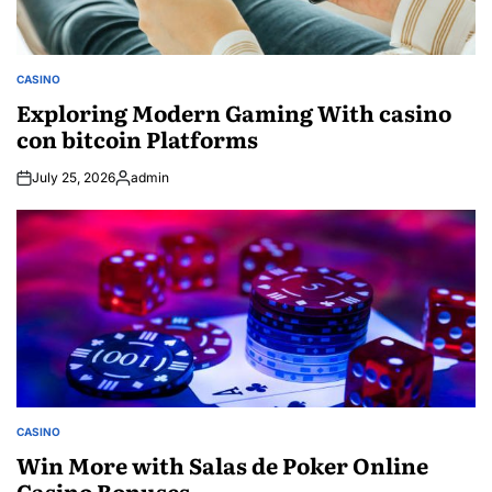
CASINO
POSTED
IN
Exploring Modern Gaming With casino
con bitcoin Platforms
July 25, 2026
admin
Posted
by
CASINO
POSTED
IN
Win More with Salas de Poker Online
Casino Bonuses