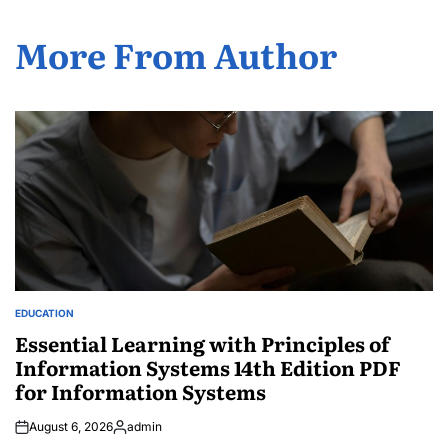
More From Author
EDUCATION
POSTED
IN
Essential Learning with Principles of
Information Systems 14th Edition PDF
for Information Systems
August 6, 2026
admin
Posted