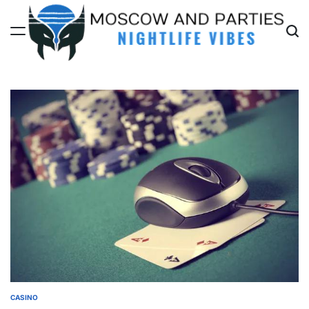
Skip
to
content
Moscow
And
Parties
CASINO
POSTED