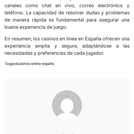
canales como chat en vivo, correo electrónico y
teléfono. La capacidad de resolver dudas y problemas
de manera rápida es fundamental para asegurar una
buena experiencia de juego.
En resumen, los casinos en línea en España ofrecen una
experiencia amplia y segura, adaptándose a las
necesidades y preferencias de cada jugador.
Tagged
casinos online españa