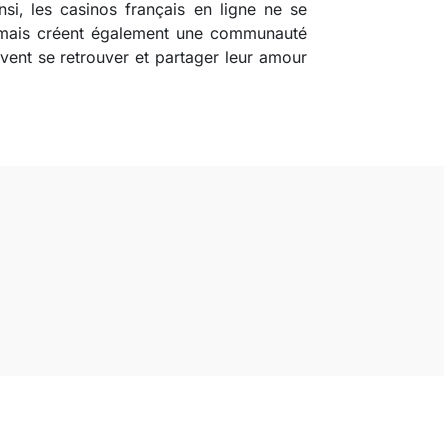
si, les casinos français en ligne ne se
, mais créent également une communauté
ent se retrouver et partager leur amour