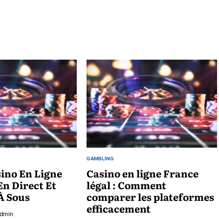
GAMBLING
POSTED
ino En Ligne
IN
Casino en ligne France
En Direct Et
légal : Comment
À Sous
comparer les plateformes
efficacement
dmin
ted