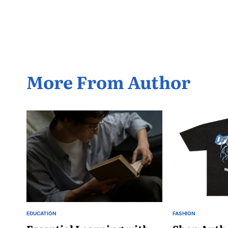
by
by
More From Author
EDUCATION
FASHION
POSTED
POSTED
IN
IN