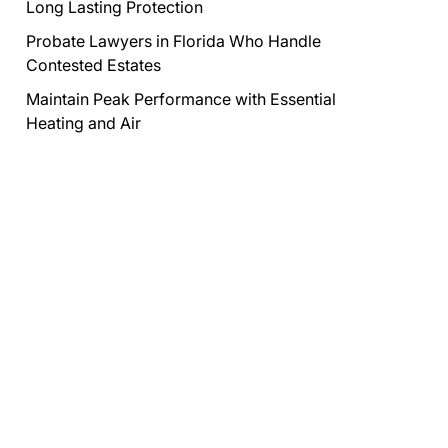
Long Lasting Protection
Probate Lawyers in Florida Who Handle
Contested Estates
Maintain Peak Performance with Essential
Heating and Air