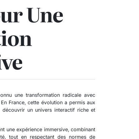
our Une
tion
ive
onnu une transformation radicale avec
 En France, cette évolution a permis aux
découvrir un univers interactif riche et
rent une expérience immersive, combinant
ité, tout en respectant des normes de