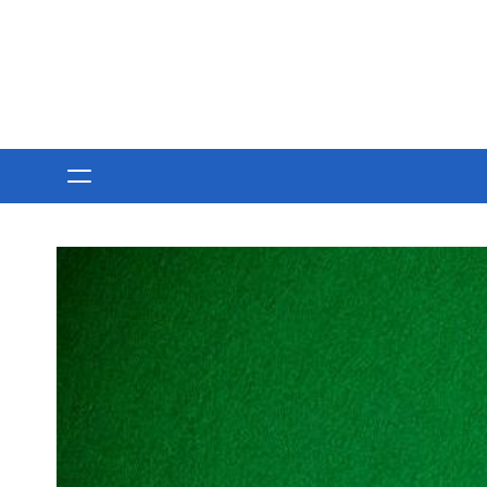
Skip
to
content