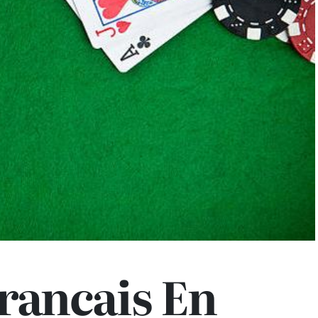
rancais En