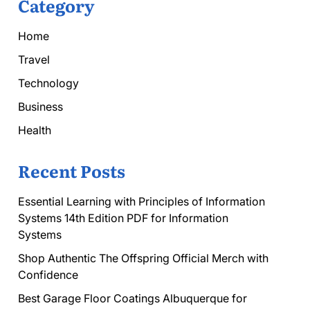
Category
Home
Travel
Technology
Business
Health
Recent Posts
Essential Learning with Principles of Information
Systems 14th Edition PDF for Information
Systems
Shop Authentic The Offspring Official Merch with
Confidence
Best Garage Floor Coatings Albuquerque for