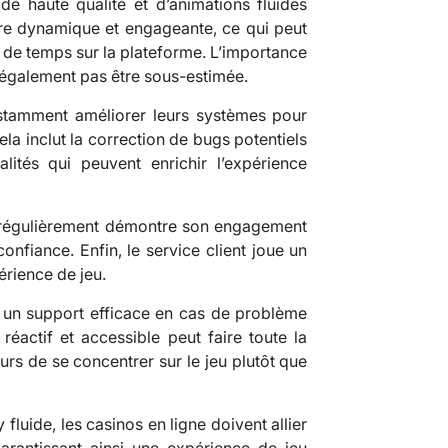
e haute qualité et d’animations fluides
re dynamique et engageante, ce qui peut
us de temps sur la plateforme. L’importance
t également pas être sous-estimée.
stamment améliorer leurs systèmes pour
ela inclut la correction de bugs potentiels
alités qui peuvent enrichir l’expérience
 régulièrement démontre son engagement
onfiance. Enfin, le service client joue un
périence de jeu.
à un support efficace en cas de problème
réactif et accessible peut faire toute la
eurs de se concentrer sur le jeu plutôt que
luide, les casinos en ligne doivent allier