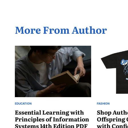
More From Author
EDUCATION
FASHION
POSTED
POSTED
IN
Essential Learning with
IN
Shop Auth
Principles of Information
Offspring 
Systems 14th Edition PDF
with Conf