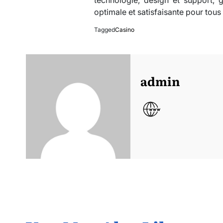
technologie, design et support, 
optimale et satisfaisante pour tous l
Tagged
Casino
admin