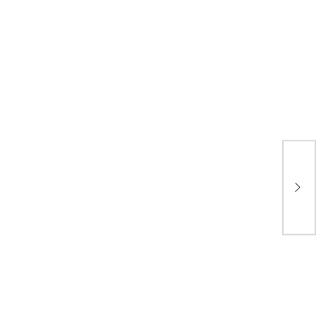
Jo
Ca
Re