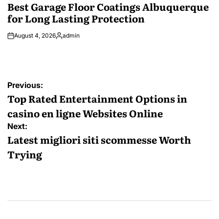
IN
Best Garage Floor Coatings Albuquerque
for Long Lasting Protection
August 4, 2026
admin
Posted
by
Post
Previous:
navigation
Top Rated Entertainment Options in
casino en ligne Websites Online
Next:
Latest migliori siti scommesse Worth
Trying