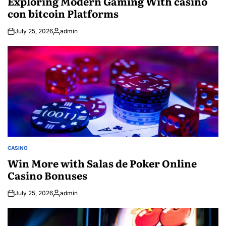
Exploring Modern Gaming With casino
con bitcoin Platforms
July 25, 2026
admin
Posted
by
CASINO
POSTED
IN
Win More with Salas de Poker Online
Casino Bonuses
July 25, 2026
admin
Posted
by