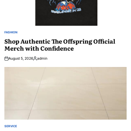
FASHION
POSTED
IN
Shop Authentic The Offspring Official
Merch with Confidence
August 5, 2026
admin
Posted
by
SERVICE
POSTED