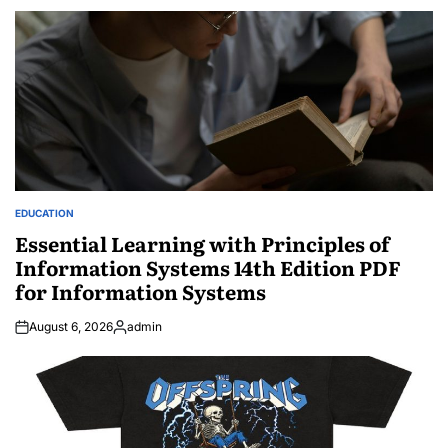
EDUCATION
POSTED
IN
Essential Learning with Principles of
Information Systems 14th Edition PDF
for Information Systems
August 6, 2026
admin
Posted
by