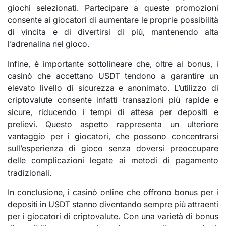
giochi selezionati. Partecipare a queste promozioni
consente ai giocatori di aumentare le proprie possibilità
di vincita e di divertirsi di più, mantenendo alta
l’adrenalina nel gioco.
Infine, è importante sottolineare che, oltre ai bonus, i
casinò che accettano USDT tendono a garantire un
elevato livello di sicurezza e anonimato. L’utilizzo di
criptovalute consente infatti transazioni più rapide e
sicure, riducendo i tempi di attesa per depositi e
prelievi. Questo aspetto rappresenta un ulteriore
vantaggio per i giocatori, che possono concentrarsi
sull’esperienza di gioco senza doversi preoccupare
delle complicazioni legate ai metodi di pagamento
tradizionali.
In conclusione, i casinò online che offrono bonus per i
depositi in USDT stanno diventando sempre più attraenti
per i giocatori di criptovalute. Con una varietà di bonus