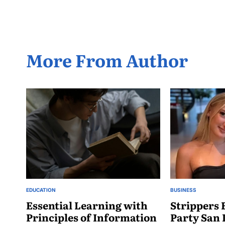
More From Author
EDUCATION
BUSINESS
POSTED
POSTED
IN
Essential Learning with
IN
Strippers 
Principles of Information
Party San 