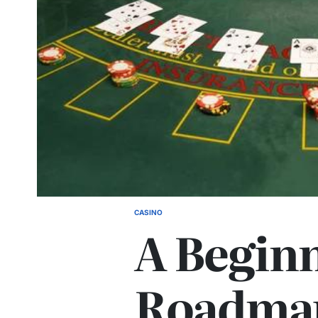
CASINO
POSTED
A Beginn
IN
Roadmap