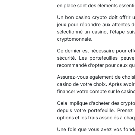
en place sont des éléments essenti
Un bon casino crypto doit offrir u
jeux pour répondre aux attentes 
sélectionné un casino, l’étape sui
cryptomonnaie.
Ce dernier est nécessaire pour eff
sécurité. Les portefeuilles peuve
recommandé d’opter pour ceux qui 
Assurez-vous également de choisi
casino de votre choix. Après avoir i
financer votre compte sur le casino
Cela implique d’acheter des cryp
depuis votre portefeuille. Prene
options et les frais associés à ch
Une fois que vous avez vos fonds