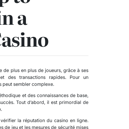
in a
Casino
e de plus en plus de joueurs, grâce à ses
et des transactions rapides. Pour un
rs peut sembler complexe.
thodique et des connaissances de base,
succès. Tout d’abord, il est primordial de
.
 vérifier la réputation du casino en ligne.
ces de jeu et les mesures de sécurité mises