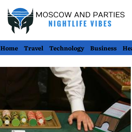
Moscow
Home
Travel
Technology
Business
He
And
Parties