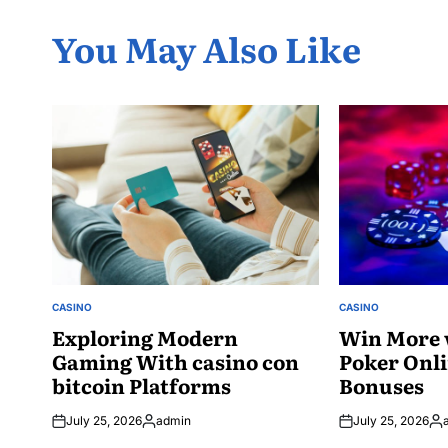
You May Also Like
CASINO
CASINO
POSTED
POSTED
IN
Exploring Modern
IN
Win More w
Gaming With casino con
Poker Onli
bitcoin Platforms
Bonuses
July 25, 2026
admin
July 25, 2026
Posted
Pos
by
by