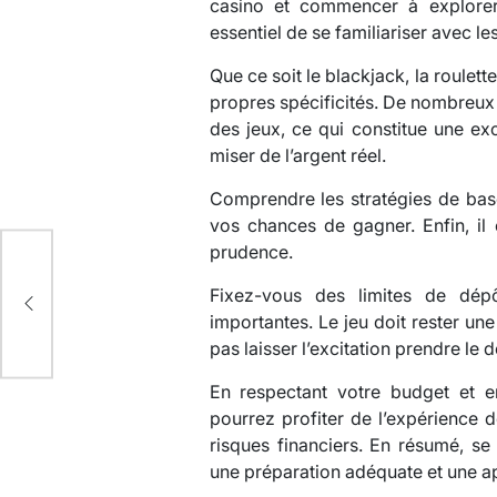
casino et commencer à explorer 
essentiel de se familiariser avec l
Que ce soit le blackjack, la roulet
propres spécificités. De nombreux
des jeux, ce qui constitue une ex
miser de l’argent réel.
Comprendre les stratégies de bas
vos chances de gagner. Enfin, il 
ses
prudence.
o
Fixez-vous des limites de dép
importantes. Le jeu doit rester une a
pas laisser l’excitation prendre le d
En respectant votre budget et e
pourrez profiter de l’expérience 
risques financiers. En résumé, s
une préparation adéquate et une a