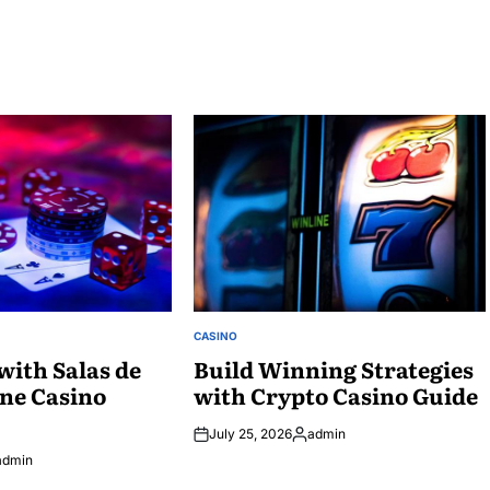
CASINO
POSTED
ith Salas de
IN
Build Winning Strategies
ne Casino
with Crypto Casino Guide
July 25, 2026
admin
Posted
admin
by
ted