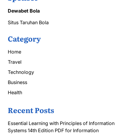
Dewabet Bola
Situs Taruhan Bola
Category
Home
Travel
Technology
Business
Health
Recent Posts
Essential Learning with Principles of Information
Systems 14th Edition PDF for Information