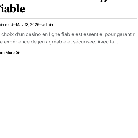
iable
in read
May 13, 2026
admin
imated
ad
 choix d’un casino en ligne fiable est essentiel pour garantir
e
e expérience de jeu agréable et sécurisée. Avec la…
Pourquoi
arn More
Choisir
Un
Meilleur
Casino
En
Ligne
Fiable