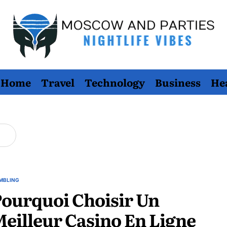
Moscow
Home
Travel
Technology
Business
He
And
Parties
MBLING
STED
ourquoi Choisir Un
eilleur Casino En Ligne