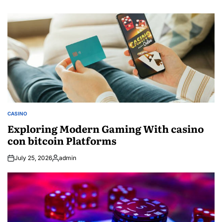
CASINO
POSTED
IN
Exploring Modern Gaming With casino
con bitcoin Platforms
July 25, 2026
admin
Posted
by