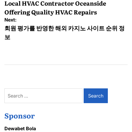
navigation
Local HVAC Contractor Oceanside
Offering Quality HVAC Repairs
Next:
회원 평가를 반영한 해외 카지노 사이트 순위 정
보
Search
for:
Sponsor
Dewabet Bola