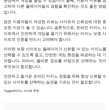
환경에서 게임을 즐길 수 있습니다. 둘째, 사용자 리뷰를 참
고하여 다른 플레이어들의 경험을 확인하는 것도 좋은 방법
입니다.
많은 이용자들이 작성한 리뷰는 사이트의 신뢰성에 대한 중
요한 지표가 될 수 있습니다. 결론적으로, 온라인 카지노 사
이트에서 안전하게 게임을 즐기기 위해서는 카지노 보증 사
이트의 인증을 반드시 고려해야 합니다.
이러한 보증 사이트는 플레이어가 신뢰할 수 있는 카지노를
선택할 수 있도록 돕고, 안전한 게임 환경을 제공하는 데 기
여합니다. 따라서, 올바른 정보를 바탕으로 선택하는 것이
무엇보다 중요합니다.
안전하고 즐거운 온라인 카지노 경험을 위해 항상 신뢰할 수
있는 사이트를 선택하는 습관을 기르는 것이 필요합니다.
Tagged
카지노 사이트 추천