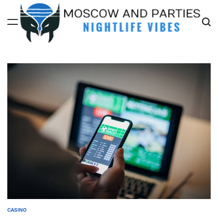
Skip
to
content
Moscow
And
Parties
CASINO
POSTED