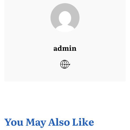
admin
You May Also Like