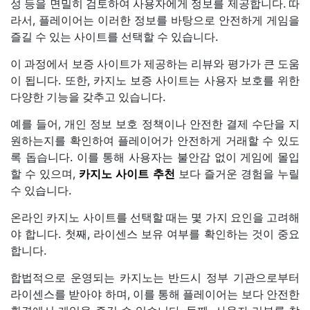
성 등을 면밀히 검토하여 사용자에게 정보를 제공합니다. 따
라서, 플레이어는 이러한 정보를 바탕으로 안전하게 게임을
즐길 수 있는 사이트를 선택할 수 있습니다.
이 과정에서 보증 사이트가 제공하는 리뷰와 평가가 큰 도움
이 됩니다. 또한, 카지노 보증 사이트는 사용자 보호를 위한
다양한 기능을 갖추고 있습니다.
예를 들어, 개인 정보 보호 정책이나 안전한 결제 수단을 지
원하는지를 확인하여 플레이어가 안전하게 거래할 수 있도
록 돕습니다. 이를 통해 사용자는 불안감 없이 게임에 몰입
할 수 있으며,
카지노 사이트 추천
보다 즐거운 경험을 누릴
수 있습니다.
온라인 카지노 사이트를 선택할 때는 몇 가지 요인을 고려해
야 합니다. 첫째, 라이센스 보유 여부를 확인하는 것이 중요
합니다.
합법적으로 운영되는 카지노는 반드시 정부 기관으로부터
라이센스를 받아야 하며, 이를 통해 플레이어는 보다 안전한