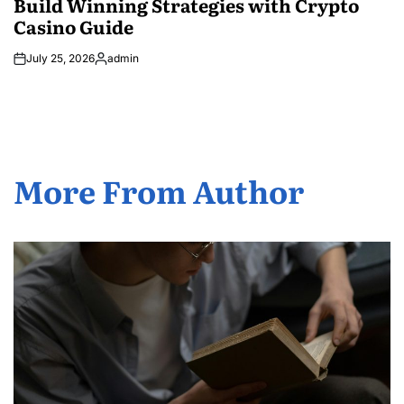
Build Winning Strategies with Crypto
Casino Guide
July 25, 2026
admin
Posted
by
More From Author