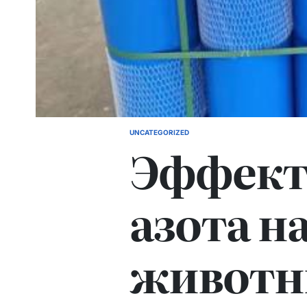
UNCATEGORIZED
POSTED
Эффект
IN
азота н
живот