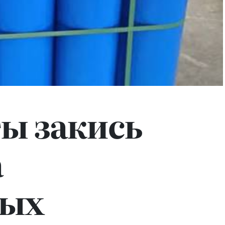
ы закись
а
ных